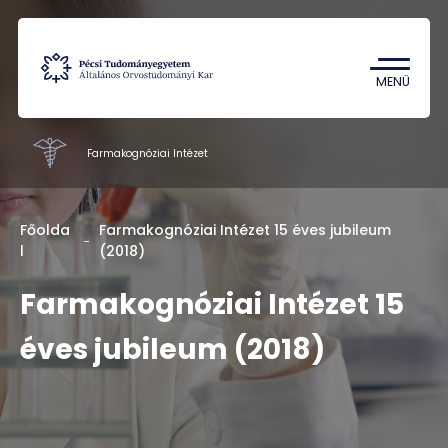
Tantárgykereső
Campus térkép
MENÜ
Farmakognóziai Intézet
GYTK intézetei
Főolda
Farmakognóziai Intézet 15 éves jubileum
l
(2018)
Oktatás
Kutatás
Farmakognóziai Intézet 15
Munkatársak
éves jubileum (2018)
Rólunk
Kapcsolat
HU
EN
DE
Nyelv