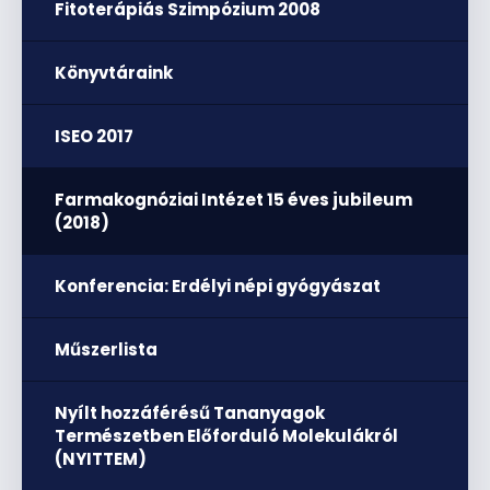
Fitoterápiás Szimpózium 2008
Könyvtáraink
ISEO 2017
Farmakognóziai Intézet 15 éves jubileum
(2018)
Konferencia: Erdélyi népi gyógyászat
Műszerlista
Nyílt hozzáférésű Tananyagok
Természetben Előforduló Molekulákról
(NYITTEM)