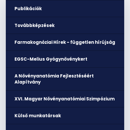
Publikációk
Továbbképzések
Farmakognóziai Hírek - független hírújság
EGSC-Melius Gyógynövénykert
A Növényanatómia Fejlesztéséért
Alapítvány
XVI. Magyar Növényanatómiai Szimpózium
Külső munkatársak