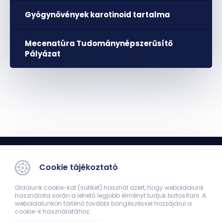
Gyógynövények karotinoid tartalma
Mecenatúra Tudománynépszerűsítő
Pályázat
Cookie tájékoztató
Oldalunk cookie-kat (sütiket) használ azért, hogy weboldalunk
használata során a lehető legjobb élményt tudjuk biztosítani. A
weboldalunkon történő további böngészéssel hozzájárul a
cookie-k használatához.
Farmakognóziai Intézet