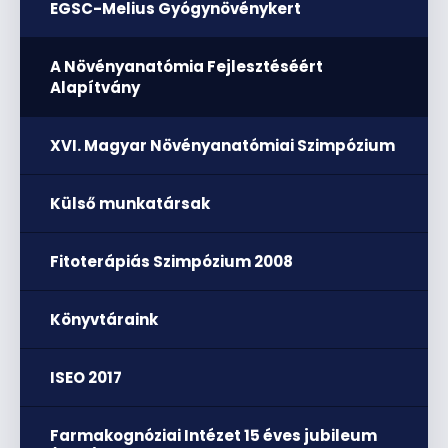
EGSC-Melius Gyógynövénykert
A Növényanatómia Fejlesztéséért
Alapítvány
XVI. Magyar Növényanatómiai Szimpózium
Külső munkatársak
Fitoterápiás Szimpózium 2008
Könyvtáraink
ISEO 2017
Farmakognóziai Intézet 15 éves jubileum