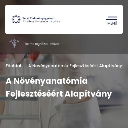
Tantárgykereső
Campus térkép
MENÜ
Farmakognóziai Intézet
GYTK intézetei
Főoldal
A Növényanatómia Fejlesztéséért Alapítvány
Oktatás
A Növényanatómia
Kutatás
Fejlesztéséért Alapítvány
Munkatársak
Rólunk
Kapcsolat
HU
EN
DE
Nyelv