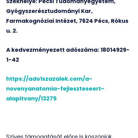
Székhelye: Pécsi Tudományegyetem,
Gyógyszerésztudományi Kar,
Farmakognóziai Intézet, 7624 Pécs, Rókus
u. 2.
A kedvezményezett adószáma: 18014929-
1-42
https://ado1szazalek.com/a-
novenyanatomia-fejleszteseert-
alapitvany/13275
Szíves támogatását előre is köszönjük.