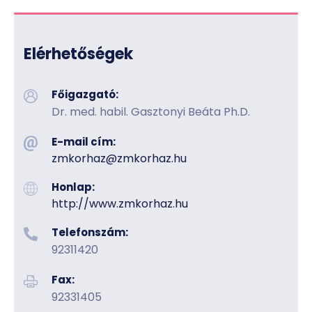
Elérhetőségek
Főigazgató:
Dr. med. habil. Gasztonyi Beáta Ph.D.
E-mail cím:
zmkorhaz@zmkorhaz.hu
Honlap:
http://www.zmkorhaz.hu
Telefonszám:
92311420
Fax:
92331405