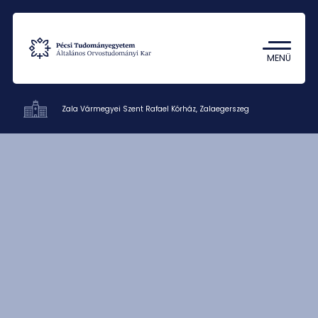
Tantárgykereső
Campus térkép
MENÜ
Zala Vármegyei Szent Rafael Kórház, Zalaegerszeg
Oktatókórházak
Kapcsolat
HU
EN
DE
Nyelv