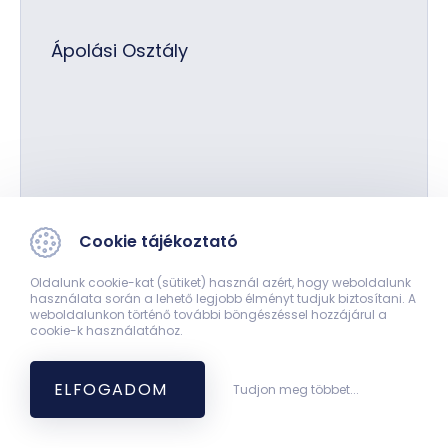
Ápolási Osztály
Szekér Tamás
Cookie tájékoztató
Oldalunk cookie-kat (sütiket) használ azért, hogy weboldalunk
használata során a lehető legjobb élményt tudjuk biztosítani. A
weboldalunkon történő további böngészéssel hozzájárul a
cookie-k használatához.
zmkorhaz@zmkorhaz.hu
ELFOGADOM
Tudjon meg többet...