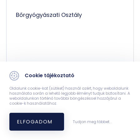
Bőrgyógyászati Osztály
Dr. Kővágó Levente Pál
Cookie tájékoztató
Oldalunk cookie-kat (sütiket) használ azért, hogy weboldalunk
osztályvezető főorvos
használata során a lehető legjobb élményt tudjuk biztosítani. A
weboldalunkon történő további böngészéssel hozzájárul a
cookie-k használatához.
ELFOGADOM
Tudjon meg többet...