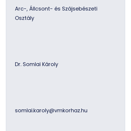
Arc-, Állcsont- és Szájsebészeti
Osztály
Dr. Somlai Károly
somlai.karoly@vmkorhaz.hu