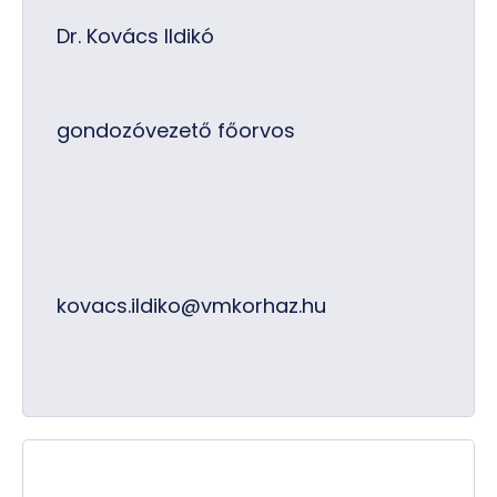
Dr. Kovács Ildikó
gondozóvezető főorvos
kovacs.ildiko@vmkorhaz.hu