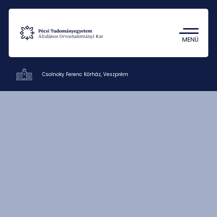
Tantárgykereső
Campus térkép
MENÜ
Csolnoky Ferenc Kórház, Veszprém
Oktatókórházak
Kapcsolat
HU
EN
DE
Nyelv