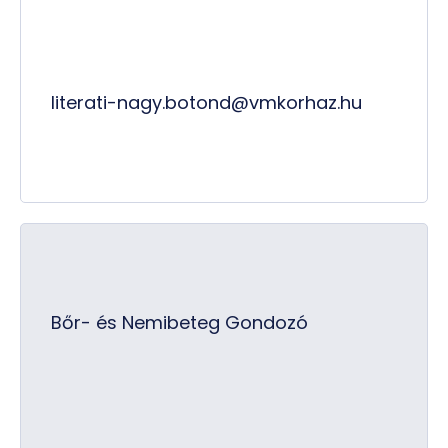
literati-nagy.botond@vmkorhaz.hu
Bőr- és Nemibeteg Gondozó