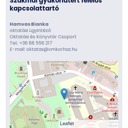
Szakmai gyakorlatért felelős
kapcsolattartó
Hamvas Bianka​
oktatási ügyintéző
Oktatási és Könyvtár Csoport
Tel.: +36 88 556 217
E-mail: oktatas@vmkorhaz.hu
Leaflet