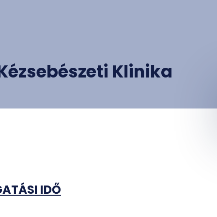
Kézsebészeti Klinika
ATÁSI IDŐ