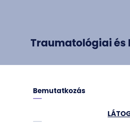
Traumatológiai és 
Bemutatkozás
LÁTOG