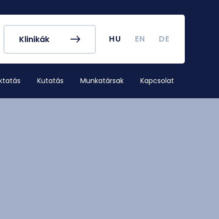
k és egyéb
Hallgatói Önkormányzat
ek
könyv
Koronavírus
HU
EN
DE
Klinikák
dek
Tanulmányi naptár
ykereső
Campus térkép
ktatás
Kutatás
Munkatársak
Kapcsolat