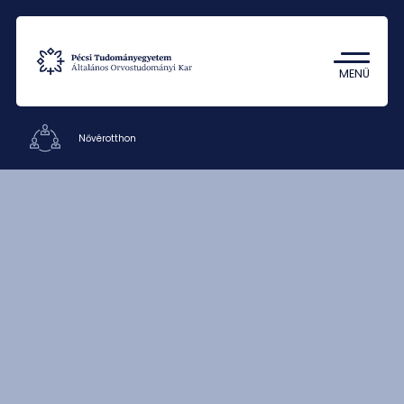
Tantárgykereső
Campus térkép
MENÜ
Nővérotthon
Hivatalok
Munkatársak
Kapcsolat
HU
EN
DE
Nyelv