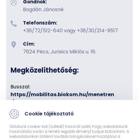
Gondnok:
Bogdán Jánosné
Telefonszám:
+36/72/512-640 vagy +36/30/214-9517
Cím:
7624 Pécs, Jurisics Miklós u. 16.
Megközelíthetőség:
Busszal:
https://mobilitas.biokom.hu/menetren
d
31-es busz:
Főpályaudvarról – Autóbusz állomás
Cookie tájékoztató
(Vásárcsarnok) - Kórház tér felé
32-es busz:
Főpályaudvarról – Autóbusz
Oldalunk cookie-kat (sütiket) használ azért, hogy weboldalunk
állomás (Vásárcsarnok) - Kórház tér felé
használata során a lehető legjobb élményt tudjuk biztosítani. A
36-os busz:
Főpályaudvarról – Kórház tér felé
weboldalunkon történő további böngészéssel hozzájárul a