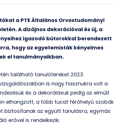
atókat a PTE Általános Orvostudományi
etén. A dizájnos dekorációval és új, a
ényeihez igazodó bútorokkal berendezett
arra, hogy az egyetemisták kényelmes
ek el tanulmányaikban.
tén található tanulótereket 2023
 vizsgaidőszakban is nagy hasznukra volt a
rendezésük és a dekorálásuk pedig az elmúlt
n elhangzott, a több tucat férőhelyű szobák
t biztosítanak az együtt tanulásra, egymás
 erővel is rendelkezik.