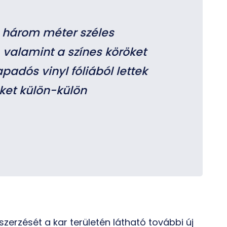
 három méter széles
 valamint a színes köröket
adós vinyl fóliából lettek
ket külön-külön
zerzését a kar területén látható további új