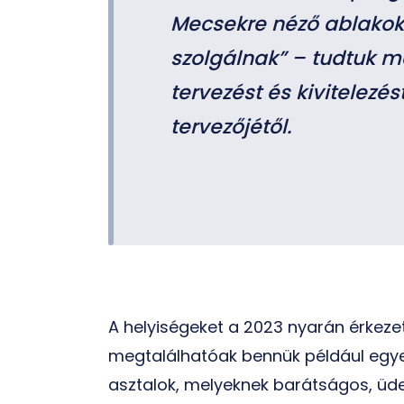
Mecsekre néző ablakok 
szolgálnak” – tudtuk me
tervezést és kivitelezé
tervezőjétől.
A helyiségeket a 2023 nyarán érkezet
megtalálhatóak bennük például egye
asztalok, melyeknek barátságos, üd