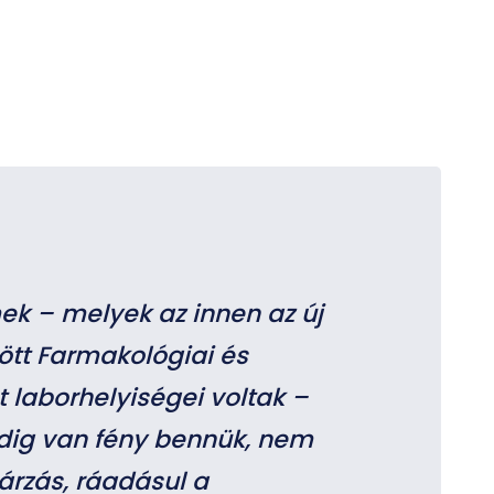
mek – melyek az innen az új
ött Farmakológiai és
 laborhelyiségei voltak –
dig van fény bennük, nem
árzás, ráadásul a