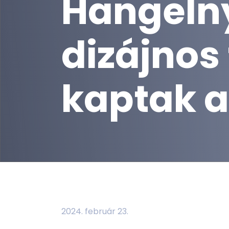
Hangelny
dizájnos
kaptak a
2024. február 23.