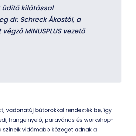
üdítő kilátással
g dr. Schreck Ákostól, a
st végző MINUSPLUS vezető
t, vadonatúj bútorokkal rendezték be, így
di, hangelnyelő, paravános és workshop-
e színeik vidámabb közeget adnak a