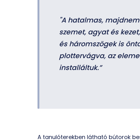
"A hatalmas, majdnem
szemet, agyat és kezet,
és háromszögek is öntap
plottervágva, az eleme
installáltuk.”
A tanulóterekben látható bútorok bes