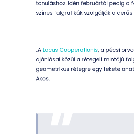
tanuláshoz. Idén februártól pedig a f
színes falgrafikák szolgálják a der
„A
Locus Cooperationis
, a pécsi orv
ajánlásai közül a rétegelt mintájú fal
geometrikus rétegre egy fekete anató
Ákos.