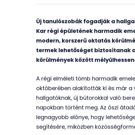
Új tanulószobák fogadják a hallg
Kar régi épületének harmadik emel
modern, korszerű oktatás körülm
termek lehetőséget biztosítanak 
körülmények között mélyülhessen
A régi elméleti tömb harmadik emele
októberében alakították ki és már a
hallgatóknak, új bútorokkal való be
napokban történt meg. Az őszi átadó
legnagyobb előnye, hogy lehetősége
segítésére, miközben közösségformáló