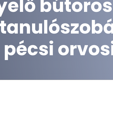
elő bútoros
 tanulószob
 pécsi orvos