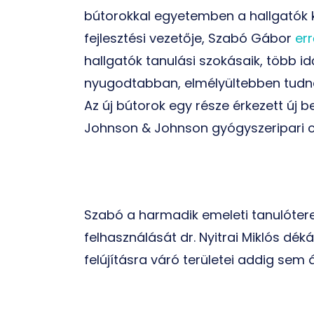
bútorokkal egyetemben a hallgatók 
fejlesztési vezetője, Szabó Gábor
er
hallgatók tanulási szokásaik, több id
nyugodtabban, elmélyültebben tudnak
Az új bútorok egy része érkezett új 
Johnson & Johnson gyógyszeripari c
Szabó a harmadik emeleti tanulótere
felhasználását dr. Nyitrai Miklós dé
felújításra váró területei addig sem á