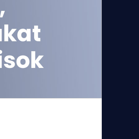
,
ákat
isok