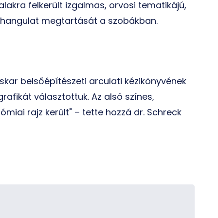
alakra felkerült izgalmas, orvosi tematikájú,
űs hangulat megtartását a szobákban.
oskar belsőépítészeti arculati kézikönyvének
grafikát választottuk. Az alsó színes,
miai rajz került"
– tette hozzá dr. Schreck