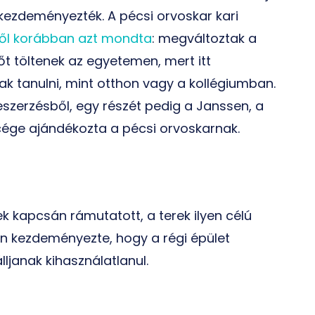
kezdeményezték. A pécsi orvoskar kari
ről korábban azt mondta
: megváltoztak a
őt töltenek az egyetemen, mert itt
 tanulni, mint otthon vagy a kollégiumban.
beszerzésből, egy részét pedig a Janssen, a
ége ajándékozta a pécsi orvoskarnak.
k kapcsán rámutatott, a terek ilyen célú
kán kezdeményezte, hogy a régi épület
lljanak kihasználatlanul.