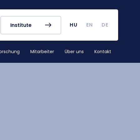
referat
Vorlesungspläne
buch
Kurssuche
 Karte
Akademischer Kalender
HU
EN
DE
Institute
irus
TDK (Wissenschaftlicher
Studentenzirkel)
orschung
Mitarbeiter
Über uns
Kontakt