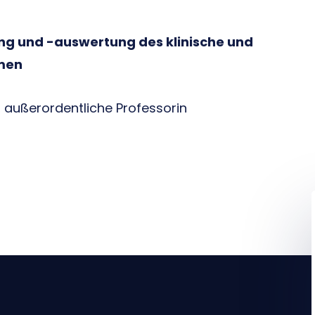
g und -auswertung des klinische und
men
, außerordentliche Professorin