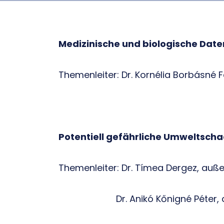
Medizinische und biologische Date
Themenleiter: Dr. Kornélia Borbásné 
Potentiell gefährliche Umweltscha
Themenleiter: Dr. Tímea Dergez, auße
Dr. Anikó Kőnigné Péter, auße