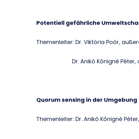
Potentiell gefährliche Umweltsch
Themenleiter: Dr. Viktória Poór, auße
Dr. Anikó Kőnigné Péter, auße
Quorum sensing in der Umgebung
Themenleiter: Dr. Anikó Kőnigné Péter