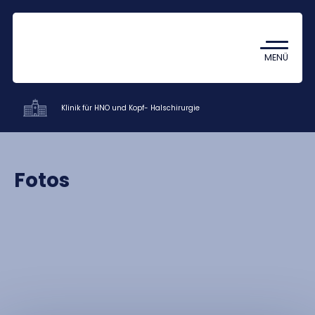
Coronavirus
TDK (Wissenschaftlicher
MENÜ
Studentenzirkel)
Klinik für HNO und Kopf- Halschirurgie
Kliniken
Fotos
Ausbildung
Forschung
Mitarbeiter
Kontakt
HU
EN
DE
Nyelv