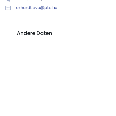
erhardt.eva@pte.hu
Andere Daten
DECSI, Tamás
Universitätsprofessor , Klinikdirektor