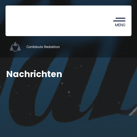
Coronavirus
TDK (Wissenschaftlicher
MENÜ
Studentenzirkel)
Confabula Redaktion
Studentische Organisationen
Nachrichten
Mitarbeiter
Kontakt
HU
EN
DE
Nyelv