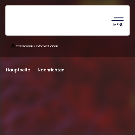
Coronavirus
TDK (Wissenschaftlicher
MENÜ
Studentenzirkel)
Coronavirus Informationen
MF
Hauptseite
Nachrichten
HU
EN
DE
Language