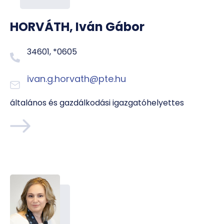
HORVÁTH, Iván Gábor
34601, *0605
ivan.g.horvath@pte.hu
általános és gazdálkodási igazgatóhelyettes