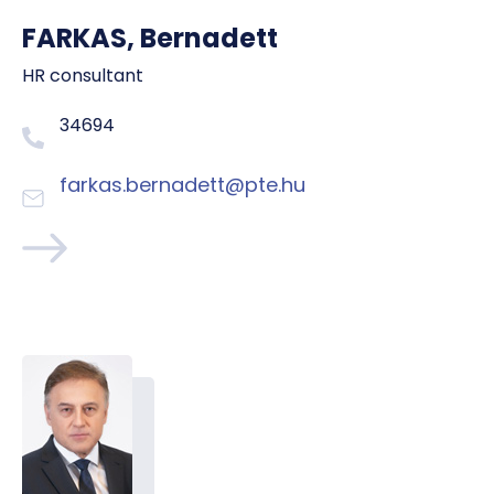
FARKAS, Bernadett
HR consultant
34694
farkas.bernadett@pte.hu