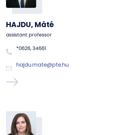
HAJDU, Máté
assistant professor
*0626, 34661
hajdu.mate@pte.hu