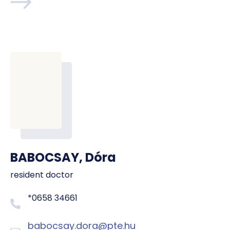
BABOCSAY, Dóra
resident doctor
*0658 34661
babocsay.dora@pte.hu