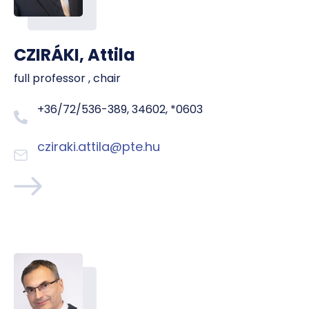
CZIRÁKI, Attila
full professor , chair
+36/72/536-389, 34602, *0603
cziraki.attila@pte.hu