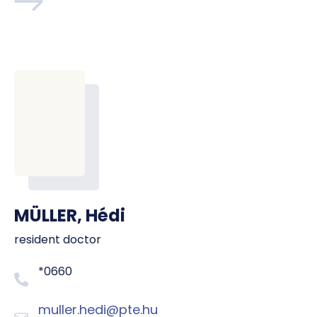
MÜLLER, Hédi
resident doctor
*0660
muller.hedi@pte.hu