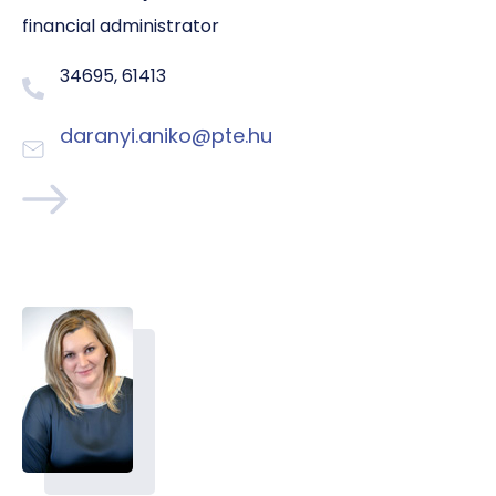
financial administrator
34695, 61413
daranyi.aniko@pte.hu