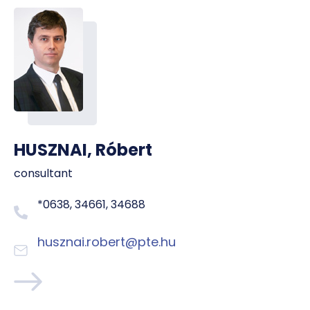
HUSZNAI, Róbert
consultant
*0638, 34661, 34688
husznai.robert@pte.hu