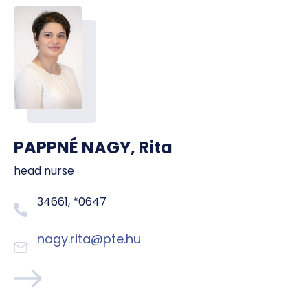
PAPPNÉ NAGY, Rita
head nurse
34661, *0647
nagy.rita@pte.hu