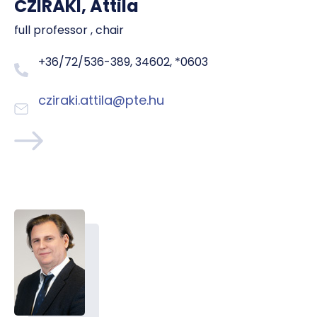
CZIRÁKI, Attila
full professor , chair
+36/72/536-389, 34602, *0603
cziraki.attila@pte.hu