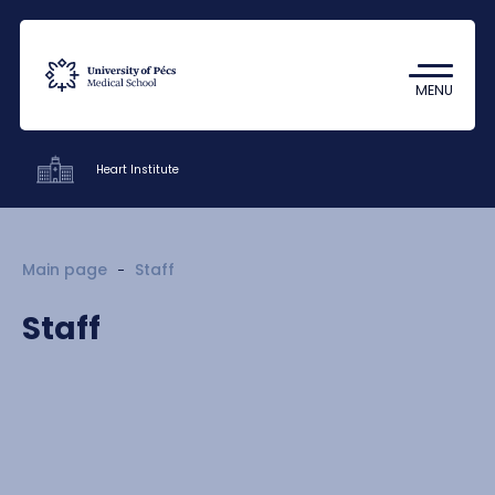
Coronavirus
Undergraduate Student Research
MENU
(TDK)
Heart Institute
Clinics
Main page
Staff
Education
Staff
Research
Staff
Contacts
HU
EN
DE
Nyelv