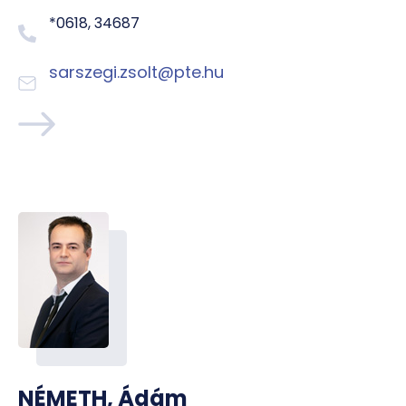
*0618, 34687
sarszegi.zsolt@pte.hu
NÉMETH, Ádám