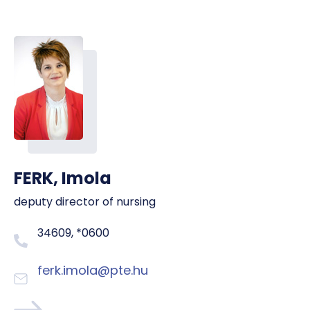
FERK, Imola
deputy director of nursing
34609, *0600
ferk.imola@pte.hu