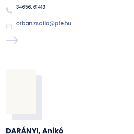
34656, 61413
orban.zsofia@pte.hu
DARÁNYI, Anikó