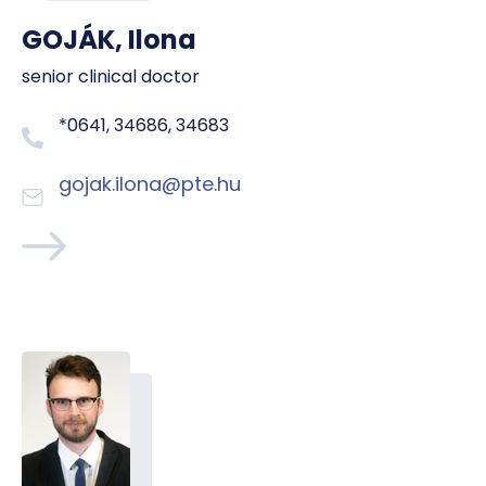
GOJÁK, Ilona
senior clinical doctor
*0641, 34686, 34683
gojak.ilona@pte.hu