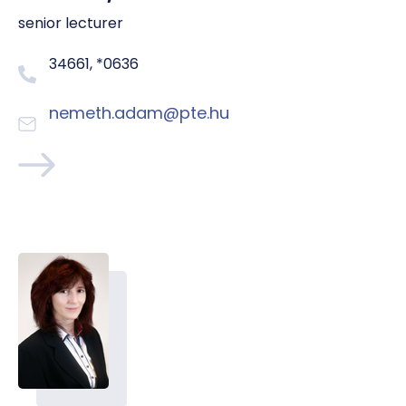
senior lecturer
34661, *0636
nemeth.adam@pte.hu