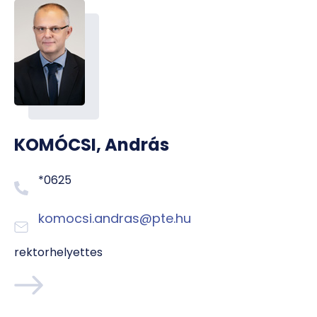
KOMÓCSI, András
*0625
komocsi.andras@pte.hu
rektorhelyettes