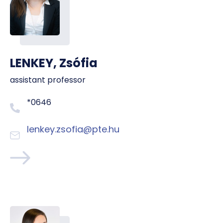
LENKEY, Zsófia
assistant professor
*0646
lenkey.zsofia@pte.hu