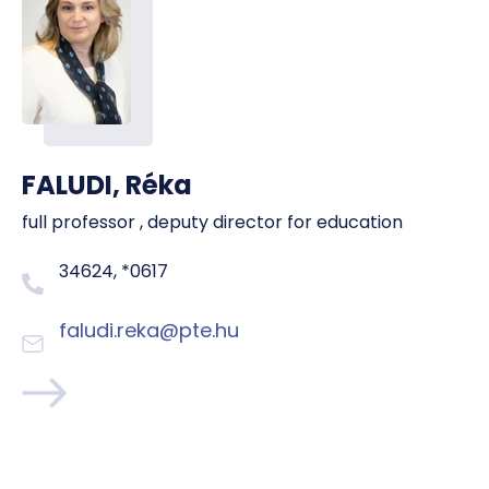
FALUDI, Réka
full professor , deputy director for education
34624, *0617
faludi.reka@pte.hu