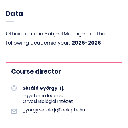
Data
Official data in SubjectManager for the
following academic year:
2025-2026
Course director
Sétáló György ifj.
egyetemi docens,
Orvosi Biológiai Intézet
gyorgy.setalo.jr@aok.pte.hu