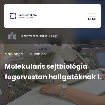
Coronavirus
Undergraduate Student Research
MENU
(TDK)
Department of Medical Biology
Departments
Main page
Education
Molekuláris sejtbiológia
Education
Research
fogorvostan hallgatóknak 1.
Staff
Contacts
HU
EN
DE
Nyelv