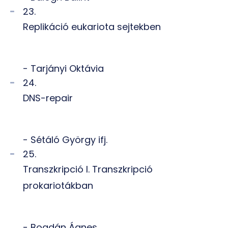
23.
Replikáció eukariota sejtekben
- Tarjányi Oktávia
24.
DNS-repair
- Sétáló György ifj.
25.
Transzkripció I. Transzkripció
prokariotákban
- Bogdán Ágnes