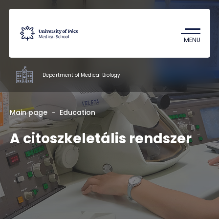
Coronavirus
Undergraduate Student Research
MENU
(TDK)
Department of Medical Biology
Departments
Main page
Education
A citoszkeletális rendszer
Education
Research
Staff
Contacts
HU
EN
DE
Nyelv