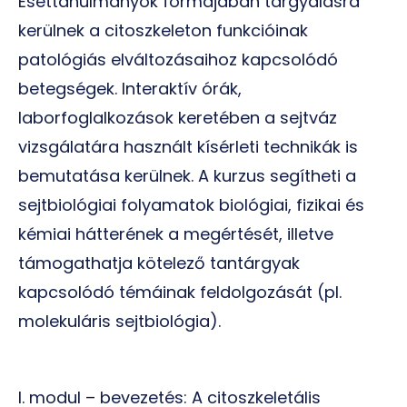
Esettanulmányok formájában tárgyalásra
kerülnek a citoszkeleton funkcióinak
patológiás elváltozásaihoz kapcsolódó
betegségek. Interaktív órák,
laborfoglalkozások keretében a sejtváz
vizsgálatára használt kísérleti technikák is
bemutatása kerülnek. A kurzus segítheti a
sejtbiológiai folyamatok biológiai, fizikai és
kémiai hátterének a megértését, illetve
támogathatja kötelező tantárgyak
kapcsolódó témáinak feldolgozását (pl.
molekuláris sejtbiológia).
I. modul – bevezetés: A citoszkeletális