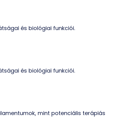
tságai és biológiai funkciói.
tságai és biológiai funkciói.
 filamentumok, mint potenciális terápiás