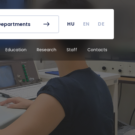
r's Office
Timetables
ook
Course Finder
 map
Academic Calendar
HU
EN
DE
Departments
irus
Undergraduate Student
Research (TDK)
Education
Research
Staff
Contacts