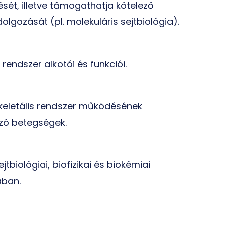
ését, illetve támogathatja kötelező
lgozását (pl. molekuláris sejtbiológia).
 rendszer alkotói és funkciói.
zkeletális rendszer működésének
ozó betegségek.
ejtbiológiai, biofizikai és biokémiai
ában.