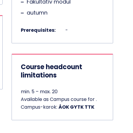
Fakultatív modul
autumn
Prerequisites:
-
Course headcount
limitations
min. 5 – max. 20
Available as Campus course for .
Campus-karok:
ÁOK GYTK TTK