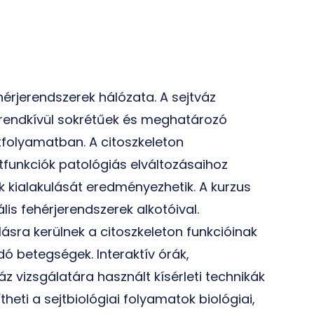
hérjerendszerek hálózata. A sejtváz
i rendkívül sokrétűek és meghatározó
tfolyamatban. A citoszkeleton
funkciók patológiás elváltozásaihoz
 kialakulását eredményezhetik. A kurzus
is fehérjerendszerek alkotóival.
sra kerülnek a citoszkeleton funkcióinak
ó betegségek. Interaktív órák,
z vizsgálatára használt kísérleti technikák
heti a sejtbiológiai folyamatok biológiai,