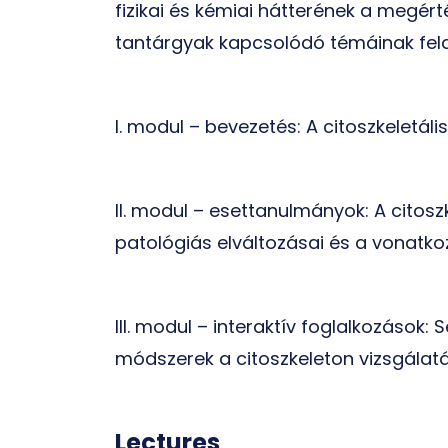
fizikai és kémiai hátterének a megért
tantárgyak kapcsolódó témáinak feldo
I. modul – bevezetés: A citoszkeletális
II. modul – esettanulmányok: A citos
patológiás elváltozásai és a vonatk
III. modul – interaktív foglalkozások: S
módszerek a citoszkeleton vizsgálat
Lectures