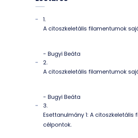
1.
A citoszkeletális filamentumok sajá
- Bugyi Beáta
2.
A citoszkeletális filamentumok sajá
- Bugyi Beáta
3.
Esettanulmány 1: A citoszkeletális
célpontok.