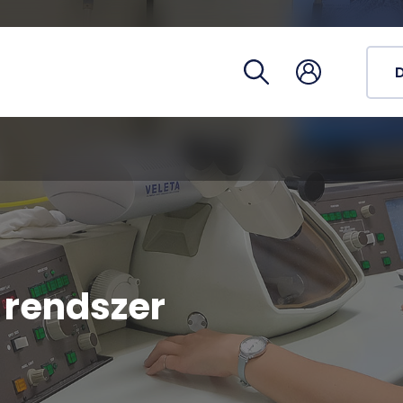
Registra
Phoneb
Campus
Coronav
s rendszer