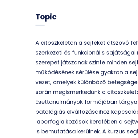
Topic
A citoszkeleton a sejteket átszövő fe
szerkezeti és funkcionális sajátsága
szerepet játszanak szinte minden sej
működésének sérülése gyakran a sejt
vezet, amelyek különböző betegségek
során megismerkedünk a citoszkeletál
Esettanulmányok formájában tárgyalá
patológiás elváltozásaihoz kapcsolód
laborfoglalkozások keretében a sejtvá
is bemutatása kerülnek. A kurzus segít