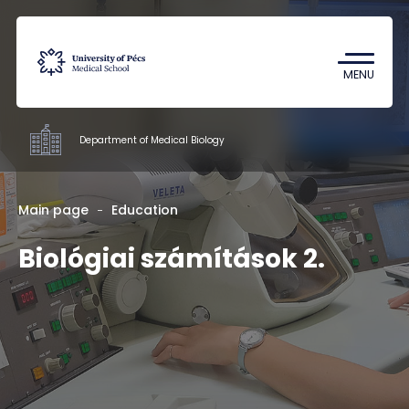
Coronavirus
Undergraduate Student Research
MENU
(TDK)
Department of Medical Biology
Departments
Main page
Education
Biológiai számítások 2.
Education
Research
Staff
Contacts
HU
EN
DE
Nyelv