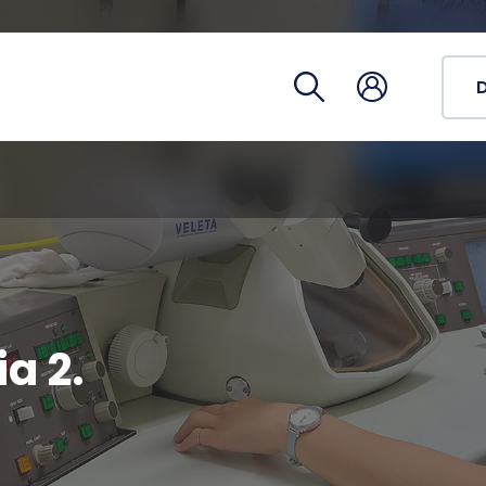
Registra
Phoneb
Campus
Coronav
a 2.