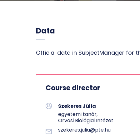
Data
Official data in SubjectManager for 
Course director
Szekeres Júlia
egyetemi tanár,
Orvosi Biológiai Intézet
szekeres.julia@pte.hu