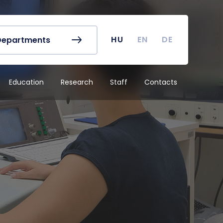
r's Office
Timetables
ook
Course Finder
 map
Academic Calendar
HU
EN
DE
Departments
irus
Undergraduate Student
Research (TDK)
Education
Research
Staff
Contacts