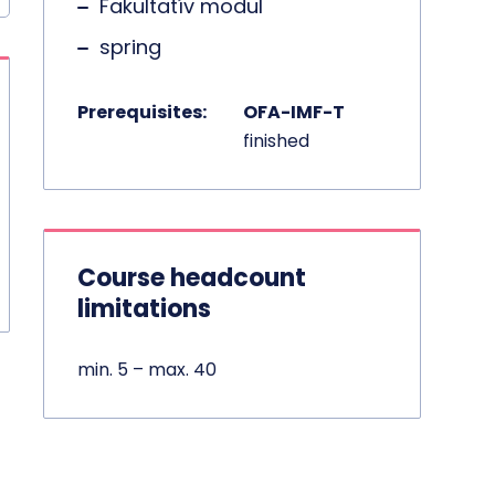
Fakultatív modul
spring
Prerequisites:
OFA-IMF-T
finished
Course headcount
limitations
min. 5 – max. 40