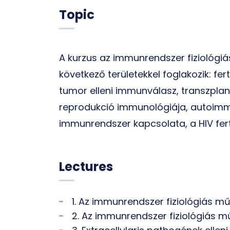
Topic
A kurzus az immunrendszer fiziológi
következő területekkel foglakozik: fe
tumor elleni immunválasz, transzpla
reprodukció immunológiája, autoimmu
immunrendszer kapcsolata, a HIV fe
Lectures
1. Az immunrendszer fiziológiás m
2. Az immunrendszer fiziológiás m