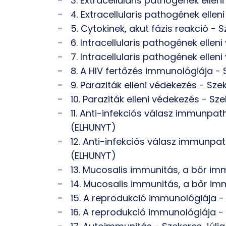
3. Extracellularis pathogének elle
4. Extracellularis pathogének elle
5. Cytokinek, akut fázis reakció - 
6. Intracellularis pathogének ellen
7. Intracellularis pathogének ellen
8. A HIV fertőzés immunológiája - 
9. Paraziták elleni védekezés - Sze
10. Paraziták elleni védekezés - Sz
11. Anti-infekciós válasz immunpat
(ELHUNYT)
12. Anti-infekciós válasz immunpat
(ELHUNYT)
13. Mucosalis immunitás, a bőr im
14. Mucosalis immunitás, a bőr im
15. A reprodukció immunológiája -
16. A reprodukció immunológiája -