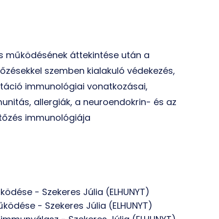
ás működésének áttekintése után a
rtőzésekkel szemben kialakuló védekezés,
ntáció immunológiai vonatkozásai,
nitás, allergiák, a neuroendokrin- és az
rtőzés immunológiája
űködése - Szekeres Júlia (ELHUNYT)
űködése - Szekeres Júlia (ELHUNYT)