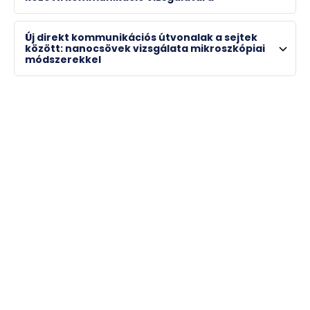
36260
Új direkt kommunikációs útvonalak a sejtek
miklos.nyitrai@aok.pte.hu
között: nanocsövek vizsgálata mikroszkópiai
módszerekkel
Prof. Dr. Lukács András