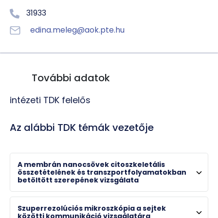
31933
edina.meleg@aok.pte.hu
További adatok
intézeti TDK felelős
Az alábbi TDK témák vezetője
A membrán nanocsövek citoszkeletális
összetételének és transzportfolyamatokban
Prof. Dr. Nyitrai Miklós
betöltött szerepének vizsgálata
egyetemi tanár , dékán
Szuperrezolúciós mikroszkópia a sejtek
közötti kommunikáció vizsgálatára