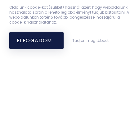
Oldalunk cookie-kat (sütiket) használ azért, hogy weboldalunk
használata során a lehető legjobb élményt tudjuk biztosítani. A
weboldalunkon történő további böngészéssel hozzájárul a
cookie-k használatához.
ELFOGADOM
Tudjon meg többet...