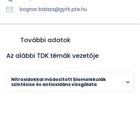
bognar.balazs@gytk.pte.hu
További adatok
Az alábbi TDK témák vezetője
Nitroxidokkal módosított biomolekulák
szintézise és antioxidáns vizsgálata
Prof. Dr. Kálai Tamás
egyetemi tanár , intézetigazgató