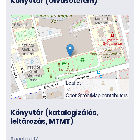
Könyvtár (Olvasóterem)
Leaflet
| ©
OpenStreetMap contributors
Könyvtár (katalogizálás,
leltározás, MTMT)
Szigeti út 12.