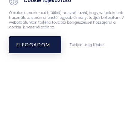
Cookie tájékoztató
Bemutatkozás
Oldalunk cookie-kat (sütiket) használ azért, hogy weboldalunk
használata során a lehető legjobb élményt tudjuk biztosítani. A
weboldalunkon történő további böngészéssel hozzájárul a
cookie-k használatához.
ELFOGADOM
Tudjon meg többet...
Keresés
Könyvtári katalógus
E-folyóiratok
Impakt faktorok
Q-értékek
Tudományos adatbázisok
Új szerzemények