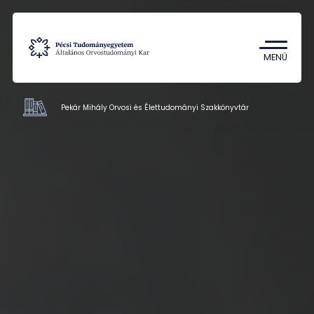
Tantárgykereső
Campus térkép
MENÜ
Pekár Mihály Orvosi és Élettudományi Szakkönyvtár
Hivatalok
Munkatársak
Kapcsolat
HU
EN
DE
Nyelv