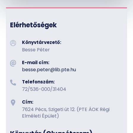
Elérhetőségek
Könyvtárvezető:
Besse Péter
E-mail cím:
besse.peter@lib.pte.hu
Telefonszám:
72/536-000/31404
Cím:
7624 Pécs, Szigeti út 12. (PTE ÁOK Régi
Elméleti Épület)