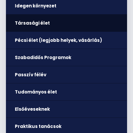
Idegen környezet
Társasági élet
Pécsi élet (legjobb helyek, vásárlás)
Szabadidős Programok
Passzív félév
Tudományos élet
Elsőéveseknek
Praktikus tanácsok