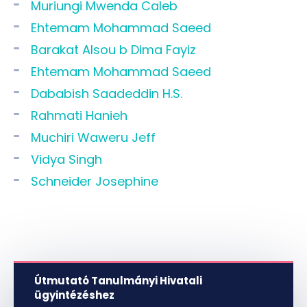
Muriungi Mwenda Caleb
Ehtemam Mohammad Saeed
Barakat Alsou b Dima Fayiz
Ehtemam Mohammad Saeed
Dababish Saadeddin H.S.
Rahmati Hanieh
Muchiri Waweru Jeff
Vidya Singh
Schneider Josephine
Útmutató Tanulmányi Hivatali
ügyintézéshez