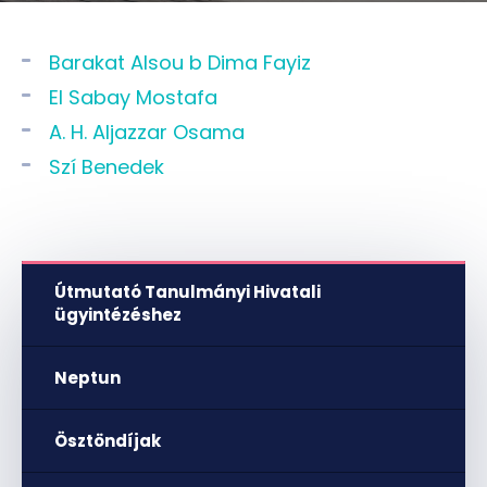
Barakat Alsou b Dima Fayiz
El Sabay Mostafa
A. H. Aljazzar Osama
Szí Benedek
Útmutató Tanulmányi Hivatali
ügyintézéshez
Neptun
Ösztöndíjak