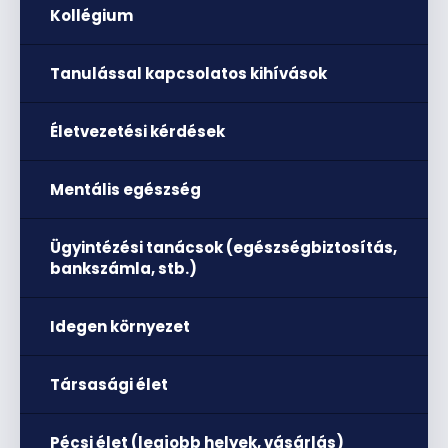
Kollégium
Tanulással kapcsolatos kihívások
Életvezetési kérdések
Mentális egészség
Ügyintézési tanácsok (egészségbiztosítás,
bankszámla, stb.)
Idegen környezet
Társasági élet
Pécsi élet (legjobb helyek, vásárlás)