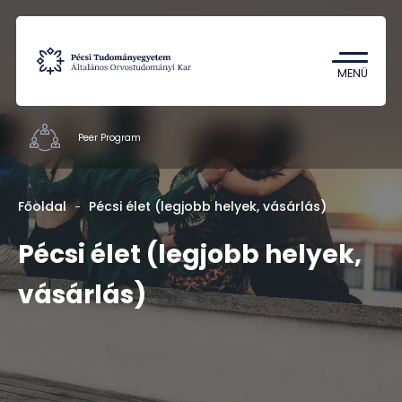
Tantárgykereső
Campus térkép
MENÜ
Peer Program
Hallgatói szervezetek
Főoldal
Pécsi élet (legjobb helyek, vásárlás)
Munkatársak
Pécsi élet (legjobb helyek,
Rólunk
vásárlás)
Kapcsolat
HU
EN
DE
Nyelv