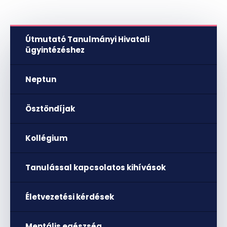
Útmutató Tanulmányi Hivatali
ügyintézéshez
Neptun
Ösztöndíjak
Kollégium
Tanulással kapcsolatos kihívások
Életvezetési kérdések
Mentális egészség