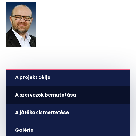
A projekt célja
A szervezők bemutatása
A játékok ismertetése
Galéria