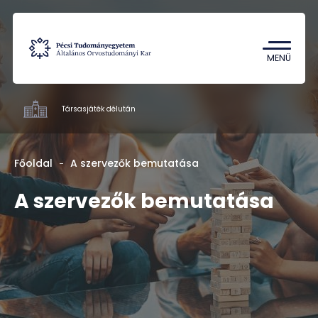
Tantárgykereső
Campus térkép
MENÜ
Társasjáték délután
ÁOK
Főoldal
A szervezők bemutatása
A szervezők bemutatása
HU
EN
DE
Nyelv