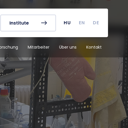
referat
Vorlesungspläne
buch
Kurssuche
 Karte
Akademischer Kalender
HU
EN
DE
Institute
irus
TDK (Wissenschaftlicher
Studentenzirkel)
orschung
Mitarbeiter
Über uns
Kontakt