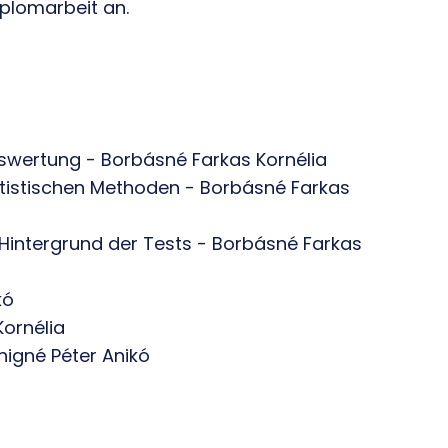
plomarbeit an.
Auswertung - Borbásné Farkas Kornélia
tistischen Methoden - Borbásné Farkas
Hintergrund der Tests - Borbásné Farkas
kó
ornélia
nigné Péter Anikó