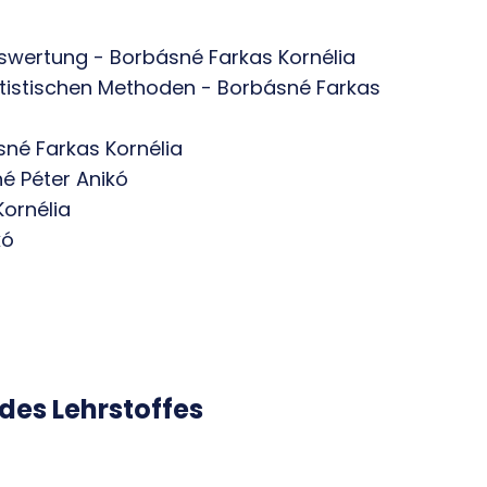
Auswertung - Borbásné Farkas Kornélia
tistischen Methoden - Borbásné Farkas
sné Farkas Kornélia
né Péter Anikó
ornélia
kó
des Lehrstoffes