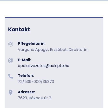
Kontakt
Pflegeleiterin:
Vargáné Apagyi, Erzsébet, Direktorin
E-Mail:
apolasvezetes@aok.pte.hu
Telefon:
72/536-000/35373
Adresse:
7623, Rákóczi út 2.