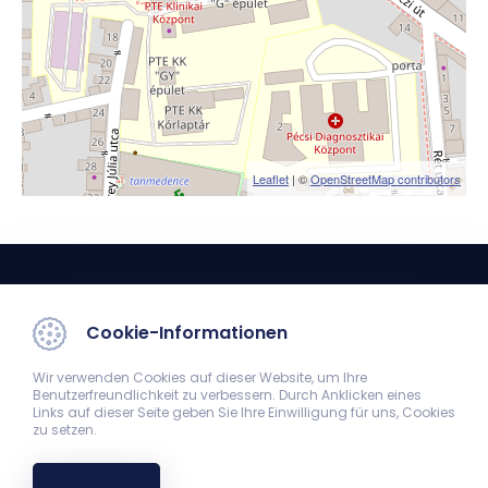
Leaflet
| ©
OpenStreetMap contributors
Cookie-Informationen
Wir verwenden Cookies auf dieser Website, um Ihre
Benutzerfreundlichkeit zu verbessern. Durch Anklicken eines
Pflegeleitung
Links auf dieser Seite geben Sie Ihre Einwilligung für uns, Cookies
zu setzen.
7623, Rákóczi út 2.
72/536-000/35373
apolasvezetes@aok.pte.hu