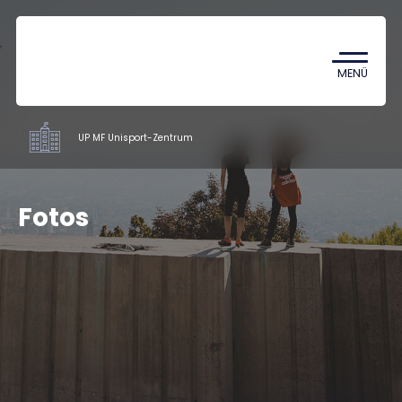
Coronavirus
TDK (Wissenschaftlicher
MENÜ
Studentenzirkel)
UP MF Unisport-Zentrum
Institute
Fotos
Ausbildung
Mitarbeiter
Über uns
Kontakt
HU
EN
DE
Nyelv