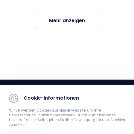
Mehr anzeigen
Cookie-Informationen
Wir verwenden Cookies auf dieser Website, um Ihre
Benutzerfreundlichkeit zu verbessern. Durch Anklicken eines
Links auf dieser Seite geben Sie Ihre Einwilligung für uns, Cookies
zu setzen.
UP MF Unisport-Zentrum
7624 Pécs, Jakabhegyi u. 6.