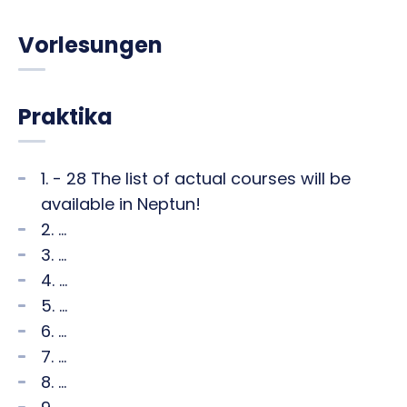
Vorlesungen
Praktika
1. - 28 The list of actual courses will be
available in Neptun!
2. ...
3. ...
4. ...
5. ...
6. ...
7. ...
8. ...