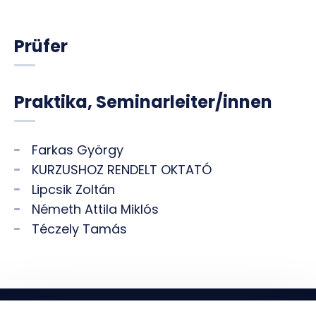
Prüfer
Praktika, Seminarleiter/innen
Farkas György
KURZUSHOZ RENDELT OKTATÓ
Lipcsik Zoltán
Németh Attila Miklós
Téczely Tamás