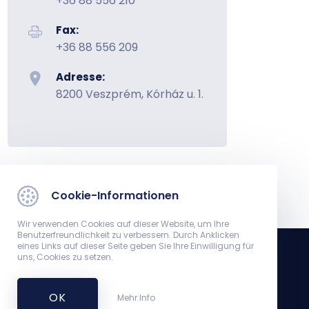
+36 88 556 210
Fax:
+36 88 556 209
Adresse:
8200 Veszprém, Kórház u. 1.
Cookie-Informationen
Wir verwenden Cookies auf dieser Website, um Ihre
Benutzerfreundlichkeit zu verbessern. Durch Anklicken
eines Links auf dieser Seite geben Sie Ihre Einwilligung für
uns, Cookies zu setzen.
aus Veszprém, Ferenc Csolnoky Krankenhaus
OK
Mehr Info