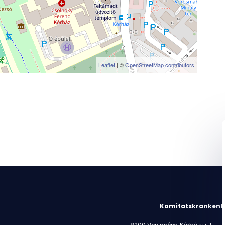
Leaflet
| ©
OpenStreetMap contributors
Komitatskrankenh