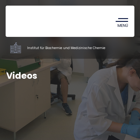
Coronavirus
TDK (Wissenschaftlicher
MENÜ
Studentenzirkel)
Institut für Biochemie und Medizinische Chemie
Institute
Videos
Ausbildung
Forschung
Mitarbeiter
Kontakt
HU
EN
DE
Nyelv