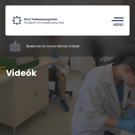
Tantárgykereső
Campus térkép
MENÜ
Biokémiai és Orvosi Kémiai Intézet
Intézetek
Videók
Oktatás
Kutatás
Munkatársak
Rólunk
Kapcsolat
HU
EN
DE
Nyelv