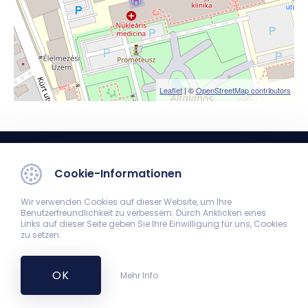
Leaflet
| ©
OpenStreetMap contributors
Cookie-Informationen
Wir verwenden Cookies auf dieser Website, um Ihre
Benutzerfreundlichkeit zu verbessern. Durch Anklicken eines
Links auf dieser Seite geben Sie Ihre Einwilligung für uns, Cookies
zu setzen.
Klinik für Gefäßchirurgie
7624 Pécs, Ifjúság útja 13.
+36-72-536-000
OK
Mehr Info