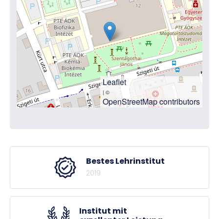
Leaflet
| ©
OpenStreetMap contributors
Bestes Lehrinstitut
2019
Institut mit