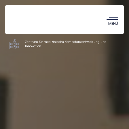
Coronavirus
TDK (Wissenschaftlicher
MENÜ
Studentenzirkel)
Zentrum für medizinische Kompetenzentwicklung und
Innovation
Institute
Forschung
Mitarbeiter
Über uns
Kontakt
HU
EN
DE
Nyelv