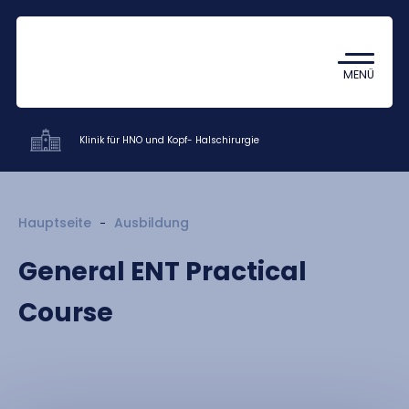
Coronavirus
TDK (Wissenschaftlicher
MENÜ
Studentenzirkel)
Klinik für HNO und Kopf- Halschirurgie
Kliniken
Hauptseite
Ausbildung
Ausbildung
General ENT Practical
Forschung
Course
Mitarbeiter
Kontakt
HU
EN
DE
Nyelv