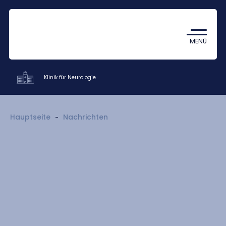
Coronavirus
TDK (Wissenschaftlicher
MENÜ
Studentenzirkel)
Klinik für Neurologie
Kliniken
Hauptseite
Nachrichten
Ausbildung
Forschung
Mitarbeiter
Kontakt
HU
EN
DE
Nyelv