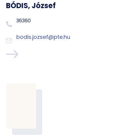
BÓDIS, József
36360
bodis.jozsef@pte.hu