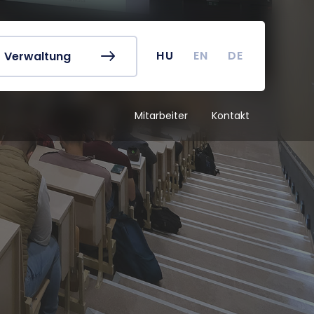
referat
Vorlesungspläne
buch
Kurssuche
 Karte
Akademischer Kalender
HU
EN
DE
Verwaltung
irus
TDK (Wissenschaftlicher
Studentenzirkel)
Mitarbeiter
Kontakt