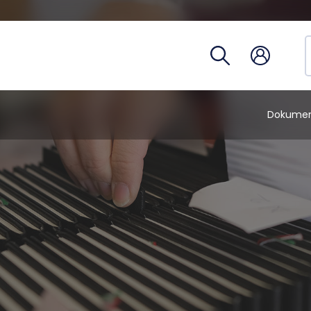
Hivatalo
egység
Telefon
Óraren
Tantárg
Dokume