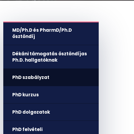
MD/Ph.D és PharmD/Ph.D
ösztöndíj
Dékáni támogatás ösztöndíjas
Ph.D. hallgatóknak
PhD szabályzat
PhD kurzus
PhD dolgozatok
PhD felvételi