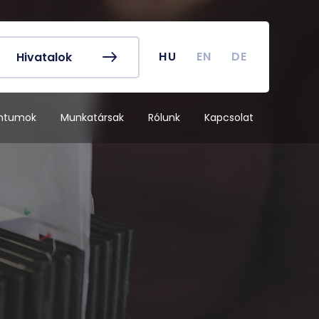
k és egyéb
Hallgatói Önkormányzat
ek
könyv
Koronavírus
HU
EN
DE
Hivatalok
dek
Tanulmányi naptár
ykereső
Campus térkép
ntumok
Munkatársak
Rólunk
Kapcsolat