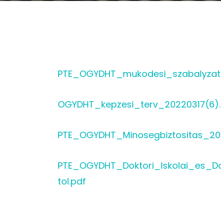
PTE_OGYDHT_mukodesi_szabalyzat
OGYDHT_kepzesi_terv_20220317(6).
PTE_OGYDHT_Minosegbiztositas_20
PTE_OGYDHT_Doktori_Iskolai_es_D
tol.pdf