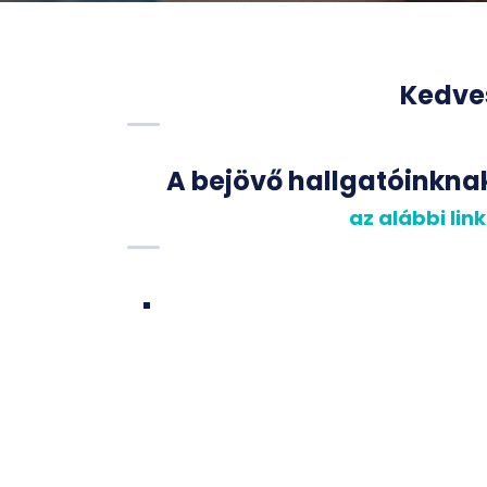
Kedves
A bejövő hallgatóinknak
az alábbi lin