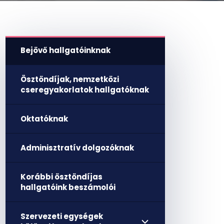
Bejövő hallgatóinknak
Ösztöndíjak, nemzetközi
cseregyakorlatok hallgatóknak
Oktatóknak
Adminisztratív dolgozóknak
Korábbi ösztöndíjas
hallgatóink beszámolói
Szervezeti egységek