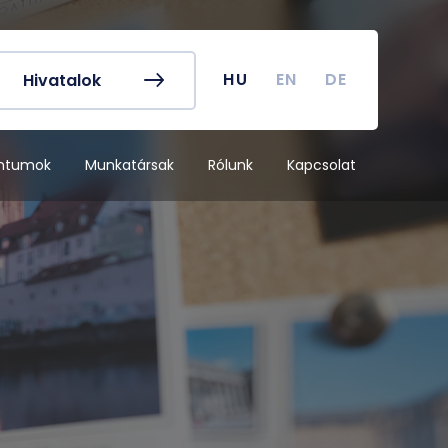
k és egyéb
Hallgatói Önkormányzat
ek
könyv
Koronavírus
HU
EN
DE
Hivatalok
dek
Tanulmányi naptár
ykereső
Campus térkép
ntumok
Munkatársak
Rólunk
Kapcsolat