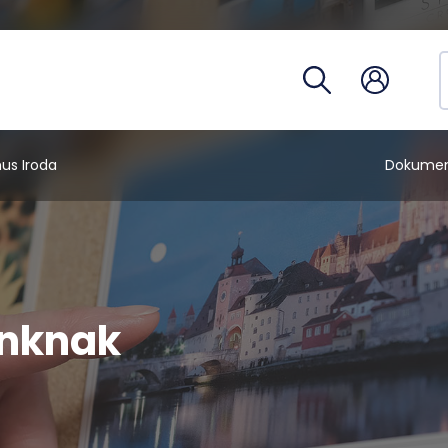
Hivatalo
egység
Telefon
Óraren
Tantárg
us Iroda
Dokume
inknak