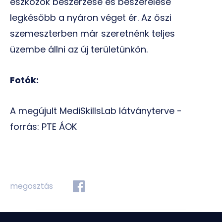
eszközök beszerzése és beszerelése
legkésőbb a nyáron véget ér. Az őszi
szemeszterben már szeretnénk teljes
üzembe állni az új területünkön.
Fotók:
A megújult MediSkillsLab látványterve -
forrás: PTE ÁOK
megosztás