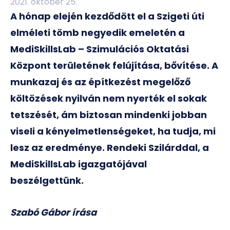
2021. október 25.
A hónap elején kezdődött el a Szigeti úti
elméleti tömb negyedik emeletén a
MediSkillsLab – Szimulációs Oktatási
Központ területének felújítása, bővítése. A
munkazaj és az építkezést megelőző
költözések nyilván nem nyerték el sokak
tetszését, ám biztosan mindenki jobban
viseli a kényelmetlenségeket, ha tudja, mi
lesz az eredménye. Rendeki Szilárddal, a
MediSkillsLab igazgatójával
beszélgettünk.
Szabó Gábor írása