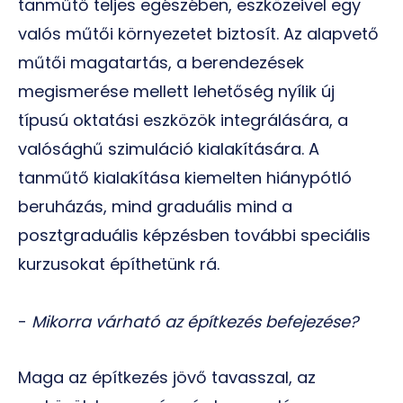
tanműtő teljes egészében, eszközeivel egy
valós műtői környezetet biztosít. Az alapvető
műtői magatartás, a berendezések
megismerése mellett lehetőség nyílik új
típusú oktatási eszközök integrálására, a
valósághű szimuláció kialakítására. A
tanműtő kialakítása kiemelten hiánypótló
beruházás, mind graduális mind a
posztgraduális képzésben további speciális
kurzusokat építhetünk rá.
-
Mikorra várható az építkezés befejezése?
Maga az építkezés jövő tavasszal, az