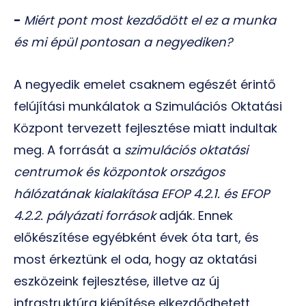
-
Miért pont most kezdődött el ez a munka
és mi épül pontosan a negyediken?
A negyedik emelet csaknem egészét érintő
felújítási munkálatok a Szimulációs Oktatási
Központ tervezett fejlesztése miatt indultak
meg. A forrását a
szimulációs oktatási
centrumok és központok országos
hálózatának kialakítása EFOP 4.2.1. és EFOP
4.2.2. pályázati források
adják. Ennek
előkészítése egyébként évek óta tart, és
most érkeztünk el oda, hogy az oktatási
eszközeink fejlesztése, illetve az új
infrastruktúra kiépítése elkezdődhetett.