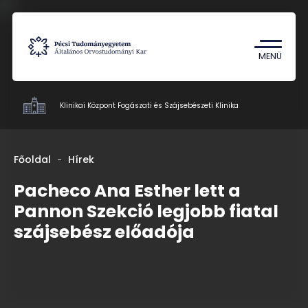
Tantárgykereső
Campus térkép
MENÜ
Klinikai Központ Fogászati és Szájsebészeti Klinika
Klinikák
Főoldal
Hírek
Betegellátás
Pacheco Ana Esther lett a
Oktatás
Pannon Szekció legjobb fiatal
Kutatás
szájsebész előadója
Munkatársak
Rólunk
Kapcsolat