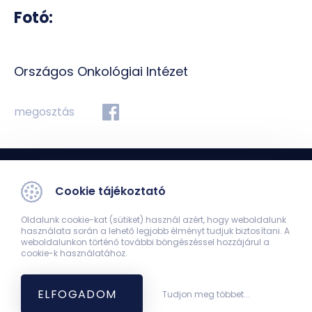
Fotó:
Országos Onkológiai Intézet
megosztás
Cookie tájékoztató
Oldalunk cookie-kat (sütiket) használ azért, hogy weboldalunk
használata során a lehető legjobb élményt tudjuk biztosítani. A
weboldalunkon történő további böngészéssel hozzájárul a
cookie-k használatához.
Klinikai Központ Fogászati és Szájsebészeti Klinika
7623 Pécs, Tüzér u. 1. // 7623 Pécs, Rákóczi út 2.
+36 72 502-421 (recepció)
ELFOGADOM
Tudjon meg többet...