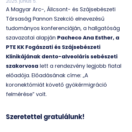
2025. június 5.
A Magyar Arc-, Állcsont- és Szájsebészeti
Társaság Pannon Szekció elnevezésű
tudományos konferenciáján, a hallgatóság
szavazatai alapján
Pacheco Ana Esther, a
PTE KK Fogászati és Szájsebészeti
Klinikájának dento-alveoláris sebészeti
szakorvosa
lett a rendezvény legjobb fiatal
előadója. Előadásának címe: „A
koronektómiát követő gyökérmigráció
felmérése” volt.
Szeretettel gratulálunk!