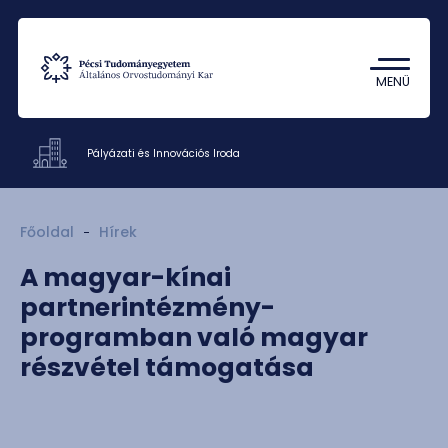
Tantárgykereső
Campus térkép
MENÜ
Pályázati és Innovációs Iroda
Hivatalok
Főoldal
Hírek
Dokumentumok
A magyar-kínai
Munkatársak
partnerintézmény-
Rólunk
programban való magyar
Kapcsolat
részvétel támogatása
HU
EN
DE
Nyelv