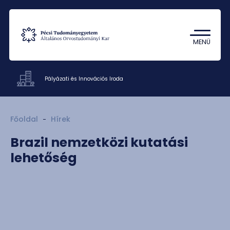
Tantárgykereső
Campus térkép
MENÜ
Pályázati és Innovációs Iroda
Hivatalok
Főoldal
Hírek
Dokumentumok
Brazil nemzetközi kutatási
Munkatársak
lehetőség
Rólunk
Kapcsolat
HU
EN
DE
Nyelv