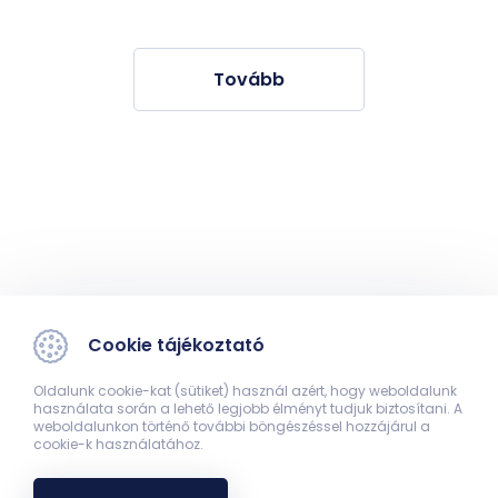
Tovább
Cookie tájékoztató
Oldalunk cookie-kat (sütiket) használ azért, hogy weboldalunk
használata során a lehető legjobb élményt tudjuk biztosítani. A
weboldalunkon történő további böngészéssel hozzájárul a
cookie-k használatához.
Pécsi Orvostanhallgatók Egyesülete - POE Iroda
7624 Pécs, Szigeti út 12. (alagsor)