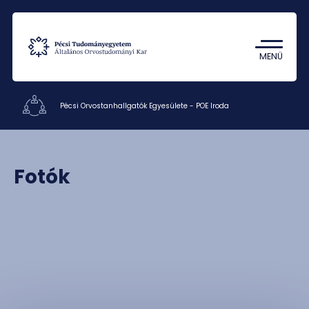
Tantárgykereső
Campus térkép
MENÜ
Pécsi Orvostanhallgatók Egyesülete - POE Iroda
Hallgatói szervezetek
Fotók
Dokumentumok
Rólunk
Kapcsolat
HU
EN
DE
Nyelv