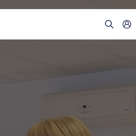
Hivatalo
egység
Telefon
Óraren
Tantárg