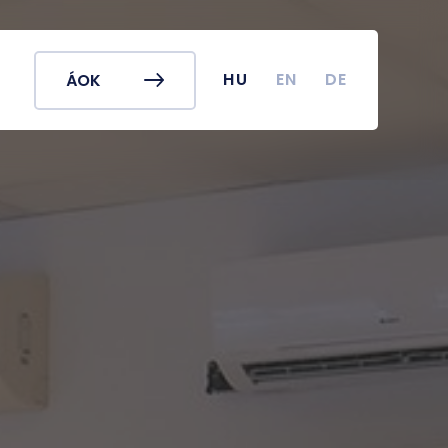
k és egyéb
Hallgatói Önkormányzat
ek
könyv
Koronavírus
HU
EN
DE
ÁOK
dek
Tanulmányi naptár
ykereső
Campus térkép