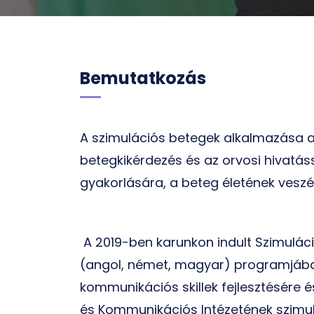
Bemutatkozás
A szimulációs betegek alkalmazása a
betegkikérdezés és az orvosi hivatás
gyakorlására, a beteg életének veszél
A 2019-ben karunkon indult Szimulác
(angol, német, magyar) programjában 
kommunikációs skillek fejlesztésére
és Kommunikációs Intézetének szimul