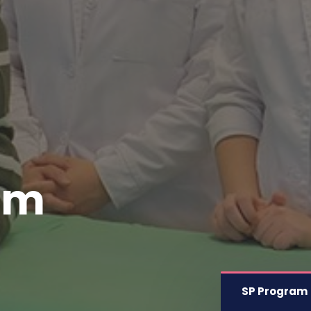
am
SP Program