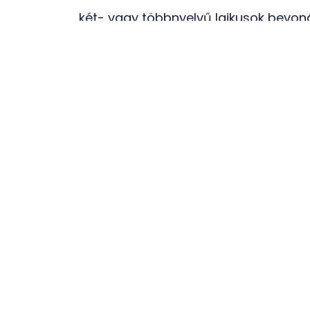
két- vagy többnyelvű laikusok bevoná
betegtájékoztatás oktatását a preklini