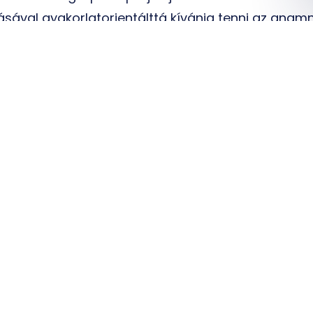
sával gyakorlatorientálttá kívánja tenni az anamn
kai és klinikai orvosi szaknyelvi órák keretében.