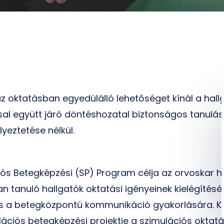
z oktatásban egyedülálló lehetőséget kínál a hal
sal együtt járó döntéshozatal biztonságos tanulás
yeztetése nélkül.
iós Betegképzési (SP) Program célja az orvoskar 
tanuló hallgatók oktatási igényeinek kielégítésére
 és a betegközpontú kommunikáció gyakorlására. K
ációs betegképzési projektje a szimulációs oktat