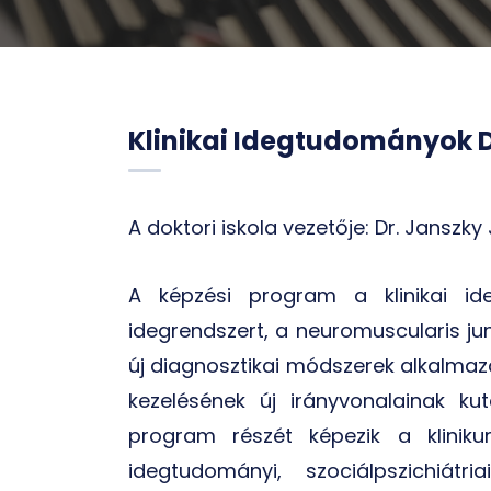
Klinikai Idegtudományok Do
A doktori iskola vezetője: Dr. Janszk
A képzési program a klinikai ide
idegrendszert, a neuromuscularis j
új diagnosztikai módszerek alkalmaz
kezelésének új irányvonalainak kut
program részét képezik a kliniku
idegtudományi, szociálpszichiátria