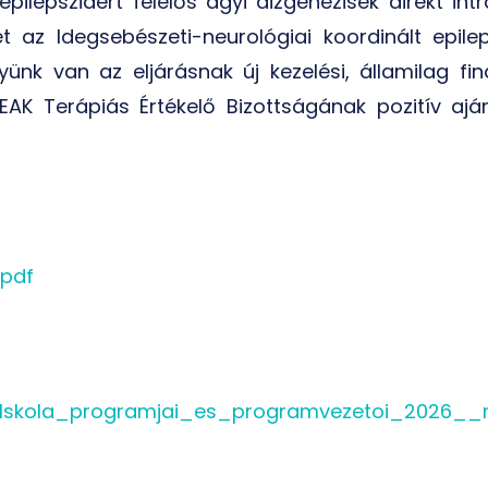
ilepsziáért felelős agyi dizgenezisek direkt intr
ét az Idegsebészeti-neurológiai koordinált epil
nk van az eljárásnak új kezelési, államilag fin
K Terápiás Értékelő Bizottságának pozitív ajá
pdf
_Iskola_programjai_es_programvezetoi_2026__