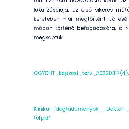
módszerként bevezetésre került az ep
lokalizásciója, az első sikeres műt
keretében már megtörtént. Jó esélyü
módon történő befogadására, a NEA
megkaptuk.
OGYDHT_kepzesi_terv_20220317(4).
Klinikai_Idegtudomanyok__Doktori
tol.pdf