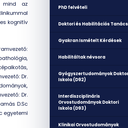
s mind az
PhD felvételi
klinikummal
es kognitív
Doktori és Habilitációs Tanács
Gyakran Ismételt Kérdések
gramvezető:
Habilitáltak névsora
athológia,
épalkotás,
Gyógyszertudományok Doktor
vezető: Dr.
Iskola (D92)
dományok,
vezető: Dr.
Interdiszciplináris
Orvostudományok Doktori
 Tamás D.Sc
Iskola (D93)
Sc egyetemi
Klinikai Orvostudományok