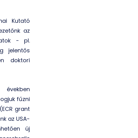
hai Kutató
ezetőnk az
atok - pl.
g jelentős
n doktori
i években
ogjuk fűzni
 (ECR grant
ink az USA-
nhetően új