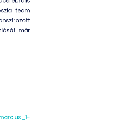
acerebralis
epszia team
anszírozott
nlását már
marcius_1-