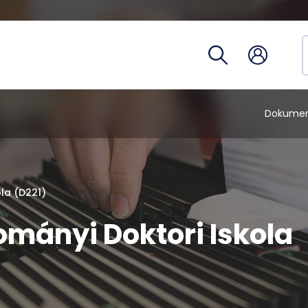
Hivatalo
egység
Telefon
Óraren
Tantárg
Dokume
ola (D221)
ományi Doktori Iskola