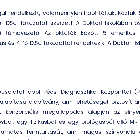
gal rendelkezik, valamennyien habilitáltak, köztük
or DSc. fokozatot szerzett. A Doktori Iskolában 
25 témavezető. Az oktatók között 5 emeritus 
s és 4 fő D.Sc fokozattal rendelkezik. A Doktori Is
solatot ápol Pécsi Diagnosztikai Központtal (P
lapítású alapítvány, ami lehetőséget biztosít a
konzorciális megállapodás alapján az elnyer
ból, egy fizikusból és egy biológusból álló MR 
lyamatos fenntartását, ami magas színvonalú