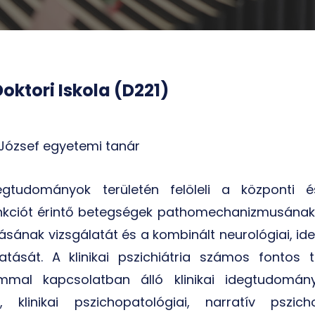
ktori Iskola (D221)
y József egyetemi tanár
gtudományok területén felöleli a központi é
unkciót érintő betegségek pathomechanizmusának
ásának vizsgálatát és a kombinált neurológiai, id
atását. A klinikai pszichiátria számos fontos t
mmal kapcsolatban álló klinikai idegtudományi
i, klinikai pszichopatológiai, narratív pszich