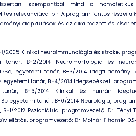
módszertani szempontból mind a nomotetiku
ítés relevanciával bír. A program fontos részei a 
ományi alapkutások és az alkalmazott és kísérlet
B-1/2005 Klinikai neuroimmunológia és stroke, pro
i tanár, B-2/2014 Neuromorfológia és neurop
D.Sc, egyetemi tanár, B-3/2014 Idegtudományi k
D. egyetemi tanár, B-4/2014 Idegsebészet, program
 tanár, B-5/2014 Klinikai és humán idegtu
.Sc egyetemi tanár, B-6/2014 Neurológia, program
 B-1/2012 Pszichiátria, programvezető: Dr. Tényi
zív ellátás, programvezető: Dr. Molnár Tihamér D.