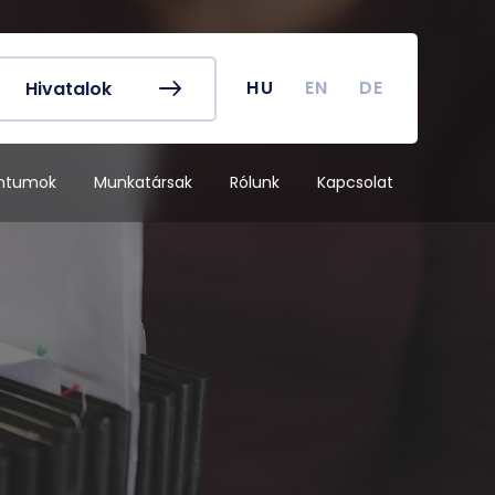
k és egyéb
Hallgatói Önkormányzat
ek
könyv
Koronavírus
HU
EN
DE
Hivatalok
dek
Tanulmányi naptár
ykereső
Campus térkép
ntumok
Munkatársak
Rólunk
Kapcsolat