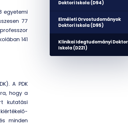
Doktori Iskola (D94)
 8 egyetemi
Elméleti Orvostudományok
összesen 77
Doktori Iskola (D95)
professzor
kolában 141
Klinikai Idegtudományi Doktor
Iskola (D221)
DK). A PDK
rra, hogy a
t kutatási
kiértékelő-
 és minden