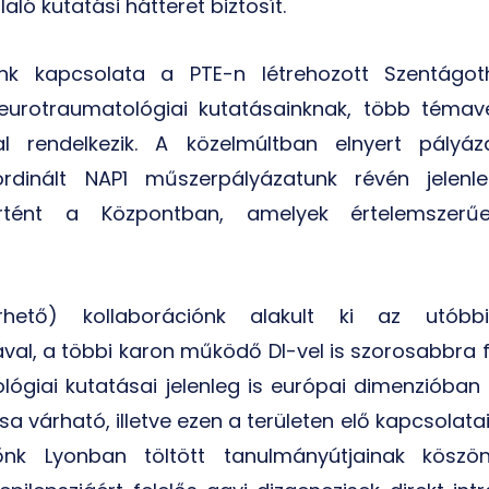
ló kutatási hátteret biztosít.
lánk kapcsolata a PTE-n létrehozott Szentágot
eurotraumatológiai kutatásainknak, több témav
l rendelkezik. A közelmúltban elnyert pályáz
rdinált NAP1 műszerpályázatunk révén jelenle
örtént a Központban, amelyek értelemszerűe
rhető) kollaborációnk alakult ki az utóbb
al, a többi karon működő DI-vel is szorosabbra f
ógiai kutatásai jelenleg is európai dimenzióban
sa várható, illetve ezen a területen elő kapcsolata
nk Lyonban töltött tanulmányútjainak köszö