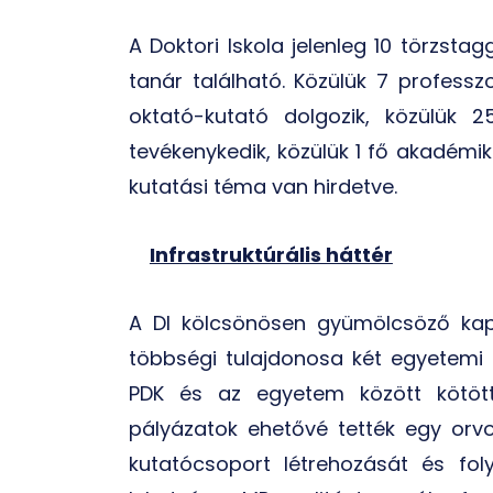
A Doktori Iskola jelenleg 10 törzstag
tanár található. Közülük 7 professz
oktató-kutató dolgozik, közülük 
tevékenykedik, közülük 1 fő akadémiku
kutatási téma van hirdetve.
Infrastruktúrális háttér
A DI kölcsönösen gyümölcsöző kapc
többségi tulajdonosa két egyetemi a
PDK és az egyetem között kötött 
pályázatok ehetővé tették egy orvos
kutatócsoport létrehozását és fo