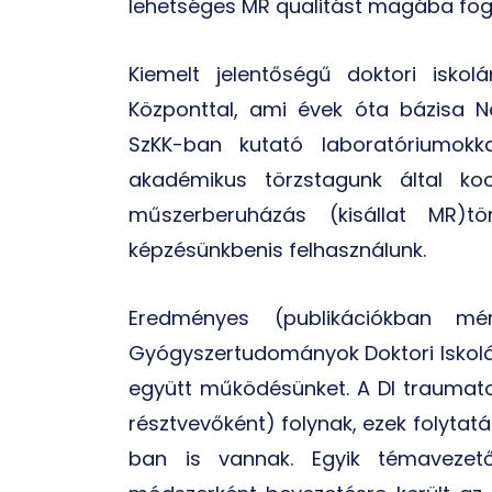
lehetséges MR qualitást magába fogla
Kiemelt jelentőségű doktori isko
Központtal, ami évek óta bázisa N
SzKK-ban kutató laboratóriumokka
akadémikus törzstagunk által koo
műszerberuházás (kisállat MR)t
képzésünkbenis felhasználunk.
Eredményes (publikációkban mé
Gyógyszertudományok Doktori Iskoláv
együtt működésünket. A DI traumatol
résztvevőként) folynak, ezek folytatá
ban is vannak. Egyik témavezető