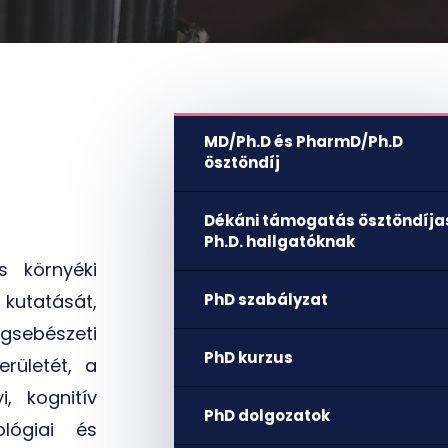
MD/Ph.D és PharmD/Ph.D
ösztöndíj
Dékáni támogatás ösztöndíja
Ph.D. hallgatóknak
s környéki
 kutatását,
PhD szabályzat
egsebészeti
PhD kurzus
erületét, a
, kognitív
PhD dolgozatok
ológiai és