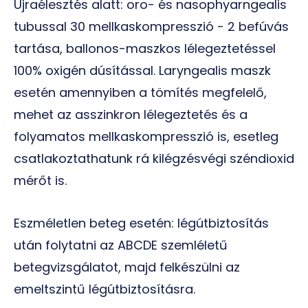
Újraélesztés alatt: oro- és nasophyarngealis
tubussal 30 mellkaskompresszió - 2 befúvás
tartása, ballonos-maszkos lélegeztetéssel
100% oxigén dúsítással. Laryngealis maszk
esetén amennyiben a tömítés megfelelő,
mehet az asszinkron lélegeztetés és a
folyamatos mellkaskompresszió is, esetleg
csatlakoztathatunk rá kilégzésvégi széndioxid
mérőt is.
Eszméletlen beteg esetén: légútbiztosítás
után folytatni az ABCDE szemléletű
betegvizsgálatot, majd felkészülni az
emeltszintű légútbiztosításra.