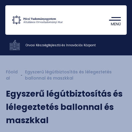
Tantárgykereső
Campus térkép
MENÜ
Orvosi Készségfejlesztő és Innovációs Központ
Intézetek
Főold
Egyszerű légútbiztosítás és lélegeztetés
Oktatás
al
ballonnal és maszkkal
Kutatás
Egyszerű légútbiztosítás és
Munkatársak
Rólunk
lélegeztetés ballonnal és
Kapcsolat
maszkkal
HU
EN
DE
Nyelv