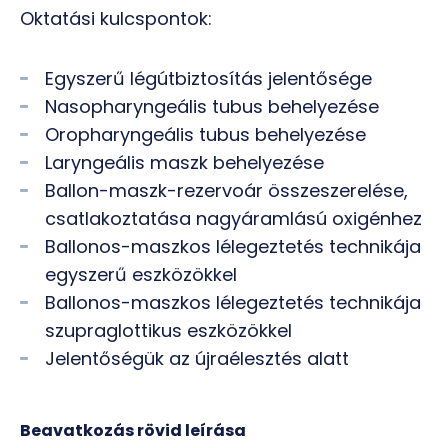
Oktatási kulcspontok:
Egyszerű légútbiztosítás jelentősége
Nasopharyngeális tubus behelyezése
Oropharyngeális tubus behelyezése
Laryngeális maszk behelyezése
Ballon-maszk-rezervoár összeszerelése,
csatlakoztatása nagyáramlású oxigénhez
Ballonos-maszkos lélegeztetés technikája
egyszerű eszközökkel
Ballonos-maszkos lélegeztetés technikája
szupraglottikus eszközökkel
Jelentőségük az újraélesztés alatt
Beavatkozás rövid leírása