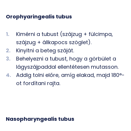
Orophyaringealis tubus
Kimérni a tubust (szájzug + fülcimpa,
szájzug + állkapocs szöglet).
Kinyitni a beteg száját.
Behelyezni a tubust, hogy a görbület a
lágyszájpaddal ellentétesen mutasson.
Addig tolni előre, amíg elakad, majd 180°-
ot fordítani rajta.
Nasopharyngealis tubus