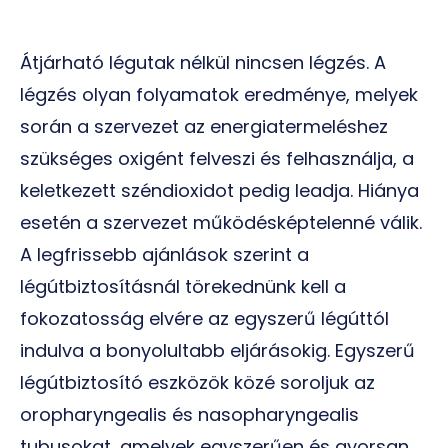
Átjárható légutak nélkül nincsen légzés. A
légzés olyan folyamatok eredménye, melyek
során a szervezet az energiatermeléshez
szükséges oxigént felveszi és felhasználja, a
keletkezett széndioxidot pedig leadja. Hiánya
esetén a szervezet működésképtelenné válik.
A legfrissebb ajánlások szerint a
légútbiztosításnál törekednünk kell a
fokozatosság elvére az egyszerű légúttól
indulva a bonyolultabb eljárásokig. Egyszerű
légútbiztosító eszközök közé soroljuk az
oropharyngealis és nasopharyngealis
tubusokat, amelyek egyszerűen és gyorsan