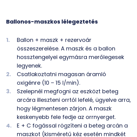
Ballonos-maszkos lélegeztetés
Ballon + maszk + rezervoár
összeszerelése. A maszk és a ballon
hossztengelyei egymásra merőlegesek
legyenek.
Csatlakoztatni magasan áramló
oxigénre (10 – 15 l/min).
Szelepnél megfogni az eszközt beteg
arcára illeszteni orrtól lefelé, ügyelve arra,
hogy légmentesen zárjon. A maszk
keskenyebb fele fedje az orrnyerget.
E + C fogással rögzíteni a beteg arcán a
maszkot (kisméretű kéz esetén mindkét