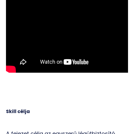
Skill célja
A fejezet célja az egyszerű légútbiztosító