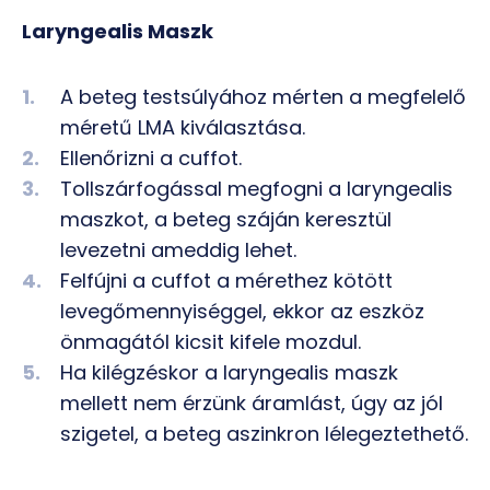
Laryngealis Maszk
A beteg testsúlyához mérten a megfelelő
méretű LMA kiválasztása.
Ellenőrizni a cuffot.
Tollszárfogással megfogni a laryngealis
maszkot, a beteg száján keresztül
levezetni ameddig lehet.
Felfújni a cuffot a mérethez kötött
levegőmennyiséggel, ekkor az eszköz
önmagától kicsit kifele mozdul.
Ha kilégzéskor a laryngealis maszk
mellett nem érzünk áramlást, úgy az jól
szigetel, a beteg aszinkron lélegeztethető.