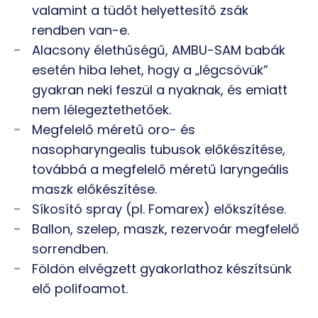
valamint a tüdőt helyettesítő zsák
rendben van-e.
Alacsony élethűségű, AMBU-SAM babák
esetén hiba lehet, hogy a „légcsövük”
gyakran neki feszül a nyaknak, és emiatt
nem lélegeztethetőek.
Megfelelő méretű oro- és
nasopharyngealis tubusok előkészítése,
továbbá a megfelelő méretű laryngeális
maszk előkészítése.
Síkosító spray (pl. Fomarex) előkszítése.
Ballon, szelep, maszk, rezervoár megfelelő
sorrendben.
Földön elvégzett gyakorlathoz készítsünk
elő polifoamot.