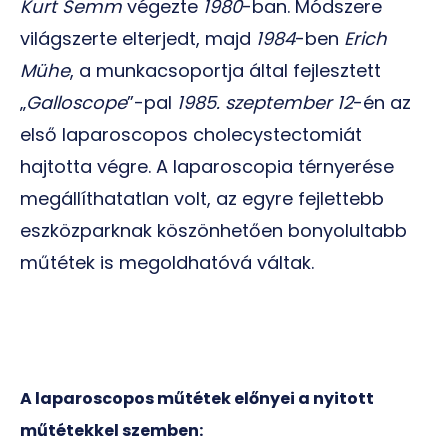
Kurt Semm
végezte
1980
-ban. Módszere
világszerte elterjedt, majd
1984
-ben
Erich
Mühe
, a munkacsoportja által fejlesztett
„
Galloscope
”-pal
1985. szeptember 12
-én az
első laparoscopos cholecystectomiát
hajtotta végre. A laparoscopia térnyerése
megállíthatatlan volt, az egyre fejlettebb
eszközparknak köszönhetően bonyolultabb
műtétek is megoldhatóvá váltak.
A laparoscopos műtétek előnyei a nyitott
műtétekkel szemben: