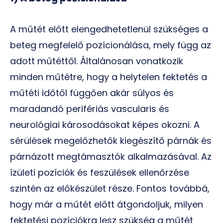
A műtét előtt elengedhetetlenül szükséges a
beteg megfelelő pozícionálása, mely függ az
adott műtéttől. Általánosan vonatkozik
minden műtétre, hogy a helytelen fektetés a
műtéti időtől függően akár súlyos és
maradandó perifériás vascularis és
neurológiai károsodásokat képes okozni. A
sérülések megelőzhetők kiegészítő párnák és
párnázott megtámasztók alkalmazásával. Az
ízületi pozíciók és feszülések ellenőrzése
szintén az előkészület része. Fontos továbbá,
hogy már a műtét előtt átgondoljuk, milyen
fektetési pozíciókra lesz szükség a műtét