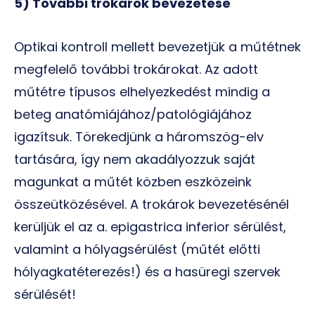
5) További trokárok bevezetése
Optikai kontroll mellett bevezetjük a műtétnek
megfelelő további trokárokat. Az adott
műtétre típusos elhelyezkedést mindig a
beteg anatómiájához/patológiájához
igazítsuk. Törekedjünk a háromszög-elv
tartására, így nem akadályozzuk saját
magunkat a műtét közben eszközeink
összeütközésével. A trokárok bevezetésénél
kerüljük el az a. epigastrica inferior sérülést,
valamint a hólyagsérülést (műtét előtti
hólyagkatéterezés!) és a hasüregi szervek
sérülését!