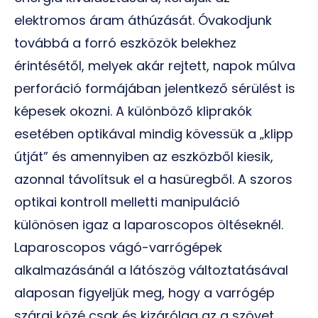
elektromos áram áthúzását. Óvakodjunk
továbbá a forró eszközök belekhez
érintésétől, melyek akár rejtett, napok múlva
perforáció formájában jelentkező sérülést is
képesek okozni. A különböző kliprakók
esetében optikával mindig kövessük a „klipp
útját” és amennyiben az eszközből kiesik,
azonnal távolítsuk el a hasüregből. A szoros
optikai kontroll melletti manipuláció
különösen igaz a laparoscopos öltéseknél.
Laparoscopos vágó-varrógépek
alkalmazásánál a látószög változtatásával
alaposan figyeljük meg, hogy a varrógép
szárai közé csak és kizárólag az a szövet