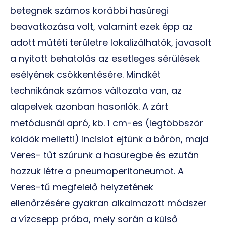
betegnek számos korábbi hasüregi
beavatkozása volt, valamint ezek épp az
adott műtéti területre lokalizálhatók, javasolt
a nyitott behatolás az esetleges sérülések
esélyének csökkentésére. Mindkét
technikának számos változata van, az
alapelvek azonban hasonlók. A zárt
metódusnál apró, kb. 1 cm-es (legtöbbször
köldök melletti) incisiot ejtünk a bőrön, majd
Veres- tűt szúrunk a hasüregbe és ezután
hozzuk létre a pneumoperitoneumot. A
Veres-tű megfelelő helyzetének
ellenőrzésére gyakran alkalmazott módszer
a vízcsepp próba, mely során a külső