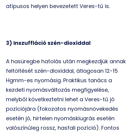
atípusos helyen bevezetett Veres-tű is.
3) Inszuffláció szén-dioxiddal
A hasüregbe hatolás után megkezdjük annak
feltöltését szén-dioxiddal, átlagosan 12-15
Hgmm-es nyomásig. Praktikus tanács a
kezdeti nyomásváltozás megfigyelése,
melyből következtetni lehet a Veres-tű jó
pozíciójára (fokozatos nyomásnövekedés
esetén jó, hirtelen nyomáskiugrás esetén
valószínűleg rossz, hasfali pozíció). Fontos