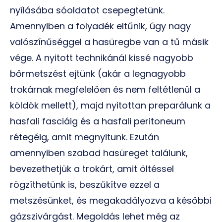
nyílásába sóoldatot csepegtetünk.
Amennyiben a folyadék eltűnik, úgy nagy
valószínűséggel a hasüregbe van a tű másik
vége. A nyitott technikánál kissé nagyobb
bőrmetszést ejtünk (akár a legnagyobb
trokárnak megfelelően és nem feltétlenül a
köldök mellett), majd nyitottan preparálunk a
hasfali fasciáig és a hasfali peritoneum
rétegéig, amit megnyitunk. Ezután
amennyiben szabad hasüreget találunk,
bevezethetjük a trokárt, amit öltéssel
rögzíthetünk is, beszűkítve ezzel a
metszésünket, és megakadályozva a későbbi
gázszivárgást. Megoldás lehet még az