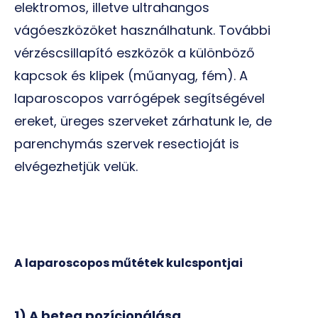
elektromos, illetve ultrahangos
vágóeszközöket használhatunk. További
vérzéscsillapító eszközök a különböző
kapcsok és klipek (műanyag, fém). A
laparoscopos varrógépek segítségével
ereket, üreges szerveket zárhatunk le, de
parenchymás szervek resectioját is
elvégezhetjük velük.
A laparoscopos műtétek kulcspontjai
1) A beteg pozícionálása