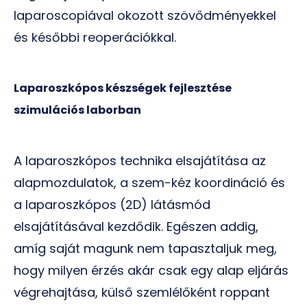
laparoscopiával okozott szövődményekkel
és későbbi reoperációkkal.
Laparoszkópos készségek fejlesztése
szimulációs laborban
A laparoszkópos technika elsajátítása az
alapmozdulatok, a szem-kéz koordináció és
a laparoszkópos (2D) látásmód
elsajátításával kezdődik. Egészen addig,
amíg saját magunk nem tapasztaljuk meg,
hogy milyen érzés akár csak egy alap eljárás
végrehajtása, külső szemlélőként roppant