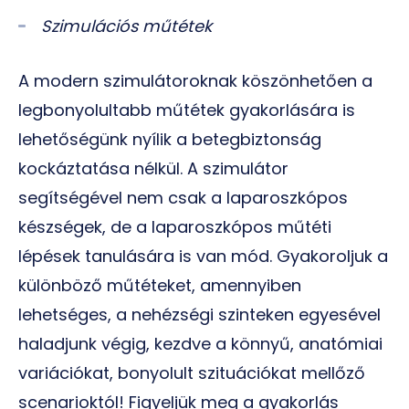
Szimulációs műtétek
A modern szimulátoroknak köszönhetően a
legbonyolultabb műtétek gyakorlására is
lehetőségünk nyílik a betegbiztonság
kockáztatása nélkül. A szimulátor
segítségével nem csak a laparoszkópos
készségek, de a laparoszkópos műtéti
lépések tanulására is van mód. Gyakoroljuk a
különböző műtéteket, amennyiben
lehetséges, a nehézségi szinteken egyesével
haladjunk végig, kezdve a könnyű, anatómiai
variációkat, bonyolult szituációkat mellőző
scenarioktól! Figyeljük meg a gyakorlás