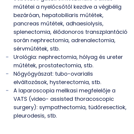
műtétei a nyelőcsőtől kezdve a végbélig
bezáróan, hepatobiliaris műtétek,
pancreas műtétek, adhaesiolysis,
splenectomia, élődonoros transzplantáció
során nephrectomia, adrenalectomia,
sérvműtétek, stb.
Urológia: nephrectomia, hólyag és ureter
műtétek, prostatectomia, stb.
Nőgyógyászat: tubo-ovarialis
elváltozások, hysterectomia, stb.
A laparoscopia mellkasi megfelelője a
VATS (video- assisted thoracoscopic
surgery): sympathectomia, tüdőresectiok,
pleurodesis, stb.