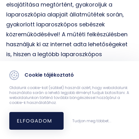
elsajátítása megtörtént, gyakoroljuk a
laparoszkópia alapjait állatműtétek során,
gyakorlott laparoszkópos sebészek
közreműködésével! A műtéti felkészülésben
használjuk ki az internet adta lehetőségeket
is, hiszen a legtöbb laparoszkópos
beavatkozás videó formájában elérhető a
világhálón. A felkészülésünk során kitűnő
Cookie tájékoztató
segítség több szakember különböző
Oldalunk cookie-kat (sütiket) használ azért, hogy weboldalunk
technikájának a megfigyelése, elemzése.
használata során a lehető legjobb élményt tudjuk biztosítani. A
weboldalunkon történő további böngészéssel hozzájárul a
cookie-k használatához.
ELFOGADOM
Tudjon meg többet...