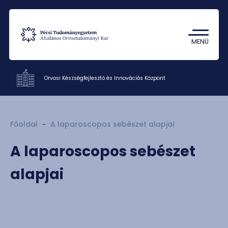
Tantárgykereső
Campus térkép
MENÜ
Orvosi Készségfejlesztő és Innovációs Központ
Intézetek
Főoldal
A laparoscopos sebészet alapjai
Oktatás
A laparoscopos sebészet
Kutatás
Munkatársak
alapjai
Rólunk
Kapcsolat
HU
EN
DE
Nyelv