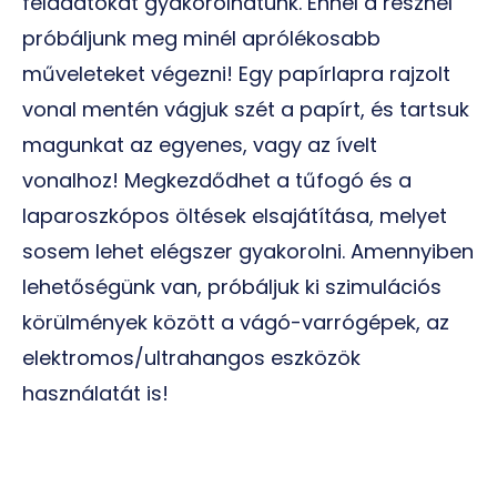
feladatokat gyakorolhatunk. Ennél a résznél
próbáljunk meg minél aprólékosabb
műveleteket végezni! Egy papírlapra rajzolt
vonal mentén vágjuk szét a papírt, és tartsuk
magunkat az egyenes, vagy az ívelt
vonalhoz! Megkezdődhet a tűfogó és a
laparoszkópos öltések elsajátítása, melyet
sosem lehet elégszer gyakorolni. Amennyiben
lehetőségünk van, próbáljuk ki szimulációs
körülmények között a vágó-varrógépek, az
elektromos/ultrahangos eszközök
használatát is!